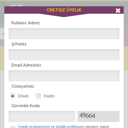
×
Ciddiask Uygulaması
CRETSİZ ÜYELİK
İNDİR
+1 Hafta Gold Üyelik Kazan
Bedava - com.ciddi.ask
Kullanıc Adınız
Şifreniz
Blog
Arkadaş İlanları
Online Bayanlar(212)
Online Erkekler(370)
Email Adresiniz
Cinsiyetiniz
Erkek
Kadın
Güvenlik Kodu
ÜYE ARA
Üyelik sözleşmesini
ve
Gizlilik politikası
nı okudum, kabul