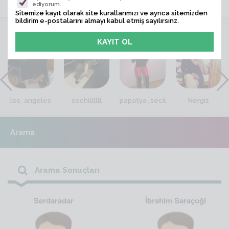
ediyorum.
Sitemize kayıt olarak site kurallarımızı ve ayrıca sitemizden
bildirim e-postalarını almayı kabul etmiş sayılırsınz.
VİTRİN
los_angeles
sechillllll
papatya_secil
Nergiz
Arama
Arama Sonuçları
Serdaradar
İbrahim Saraçoğl