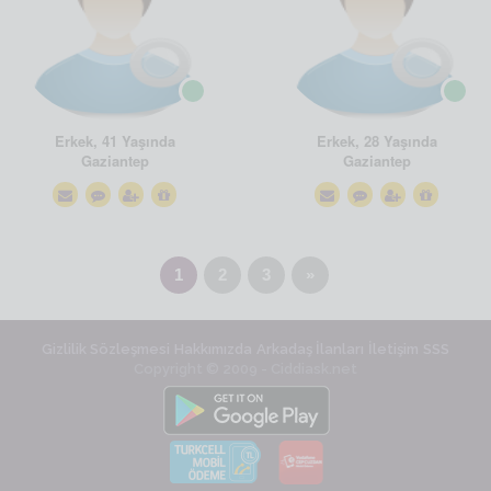
Erkek, 41 Yaşında
Erkek, 28 Yaşında
Gaziantep
Gaziantep
1
2
3
»
Gizlilik Sözleşmesi
Hakkımızda
Arkadaş İlanları
İletişim
SSS
Copyright © 2009 - Ciddiask.net