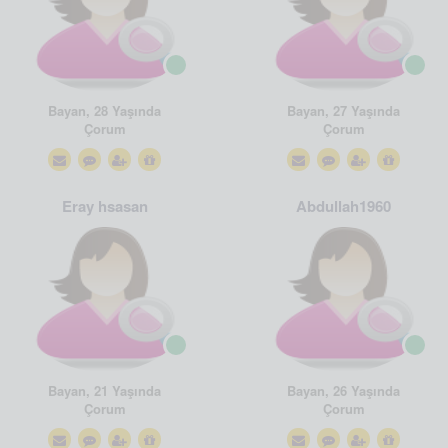
Bayan, 28 Yaşında
Bayan, 27 Yaşında
Çorum
Çorum
Eray hsasan
Abdullah1960
Bayan, 21 Yaşında
Bayan, 26 Yaşında
Çorum
Çorum