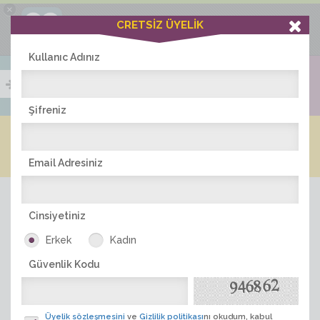
×
Ciddiask Uygulaması
CRETSİZ ÜYELİK
İNDİR
+1 Hafta Gold Üyelik Kazan
Bedava - com.ciddi.ask
Kullanıc Adınız
Şifreniz
Blog
Arkadaş İlanları
Online Bayanlar(257)
Online Erkekler(388)
Email Adresiniz
Cinsiyetiniz
Erkek
Kadın
Güvenlik Kodu
ÜYE ARA
Üyelik sözleşmesini
ve
Gizlilik politikası
nı okudum, kabul