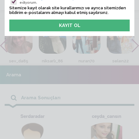
ediyorum.
Sitemize kayıt olarak site kurallarımızı ve ayrıca sitemizden
bildirim e-postalarını almayı kabul etmiş sayılırsınz.
VİTRİN
sev_da85
niksarlı_86
nuran70
selen22
Arama
Arama Sonuçları
Serdaradar
ceyda_cansın