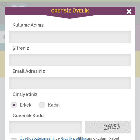
×
Ciddiask Uygulaması
CRETSİZ ÜYELİK
İNDİR
+1 Hafta Gold Üyelik Kazan
Bedava - com.ciddi.ask
Kullanıc Adınız
Şifreniz
Blog
Arkadaş İlanları
Online Bayanlar(317)
Online Erkekler(380)
Email Adresiniz
Cinsiyetiniz
Erkek
Kadın
Güvenlik Kodu
ÜYE ARA
Üyelik sözleşmesini
ve
Gizlilik politikası
nı okudum, kabul