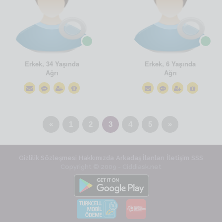
Erkek, 34 Yaşında
Erkek, 6 Yaşında
Ağrı
Ağrı
«
1
2
3
4
5
»
Gizlilik Sözleşmesi
Hakkımızda
Arkadaş İlanları
İletişim
SSS
Copyright © 2009 - Ciddiask.net