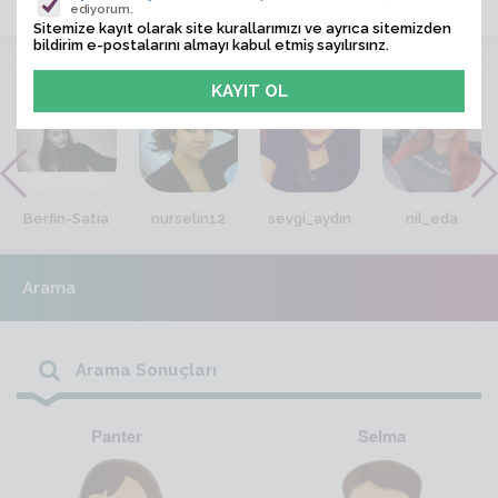
ediyorum.
Sitemize kayıt olarak site kurallarımızı ve ayrıca sitemizden
bildirim e-postalarını almayı kabul etmiş sayılırsınz.
VİTRİN
Berfin-Satia
nurselin12
sevgi_aydın
nil_eda
Arama
Arama Sonuçları
Panter
Selma