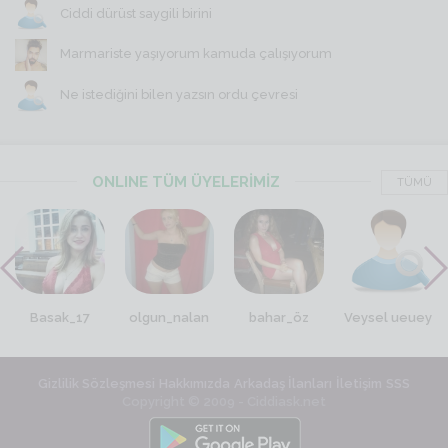
Ciddi dürüst saygili birini
Marmariste yaşıyorum kamuda çalışıyorum
Ne istediğini bilen yazsın ordu çevresi
ONLINE TÜM ÜYELERİMİZ
TÜMÜ
Basak_17
olgun_nalan
bahar_öz
Veysel ueuey
Gizlilik Sözleşmesi
Hakkımızda
Arkadaş İlanları
İletişim
SSS
Copyright © 2009 - Ciddiask.net