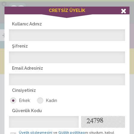
×
Ciddiask Uygulaması
CRETSİZ ÜYELİK
İNDİR
+1 Hafta Gold Üyelik Kazan
Bedava - com.ciddi.ask
Kullanıc Adınız
Şifreniz
Blog
Arkadaş İlanları
Online Bayanlar(333)
Online Erkekler(365)
Email Adresiniz
Cinsiyetiniz
Erkek
Kadın
Güvenlik Kodu
ÜYE ARA
Üyelik sözleşmesini
ve
Gizlilik politikası
nı okudum, kabul