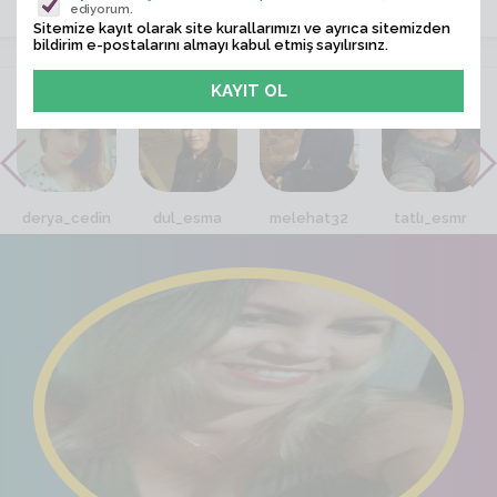
ediyorum.
Sitemize kayıt olarak site kurallarımızı ve ayrıca sitemizden
bildirim e-postalarını almayı kabul etmiş sayılırsınz.
VİTRİN
derya_cedin
dul_esma
melehat32
tatlı_esmr