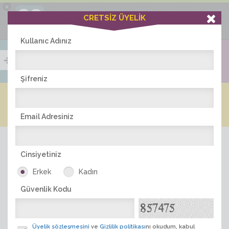
×
Ciddiask Uygulaması
CRETSİZ ÜYELİK
İNDİR
+1 Hafta Gold Üyelik Kazan
Bedava - com.ciddi.ask
Kullanıc Adınız
Şifreniz
Blog
Arkadaş İlanları
Online Bayanlar(215)
Online Erkekler(377)
Email Adresiniz
Cinsiyetiniz
Erkek
Kadın
Güvenlik Kodu
ÜYE ARA
Üyelik sözleşmesini
ve
Gizlilik politikası
nı okudum, kabul