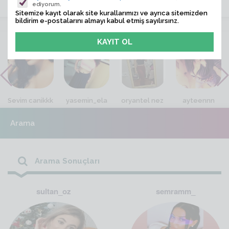
ediyorum.
Sitemize kayıt olarak site kurallarımızı ve ayrıca sitemizden
bildirim e-postalarını almayı kabul etmiş sayılırsınz.
VİTRİN
Sevim canikkk
yasemin_ela
oryantel nez
ayteennn
Arama
Arama Sonuçları
sultan_oz
semramm_