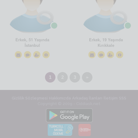
Erkek, 51 Yaşında
Erkek, 19 Yaşında
İstanbul
Kırıkkale
1
2
3
»
Gizlilik Sözleşmesi
Hakkımızda
Arkadaş İlanları
İletişim
SSS
Copyright © 2009 - Ciddiask.net