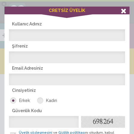
×
Ciddiask Uygulaması
CRETSİZ ÜYELİK
İNDİR
+1 Hafta Gold Üyelik Kazan
Bedava - com.ciddi.ask
Kullanıc Adınız
Şifreniz
Blog
Arkadaş İlanları
Online Bayanlar(401)
Online Erkekler(365)
Email Adresiniz
Cinsiyetiniz
Erkek
Kadın
Güvenlik Kodu
ÜYE ARA
Üyelik sözleşmesini
ve
Gizlilik politikası
nı okudum, kabul