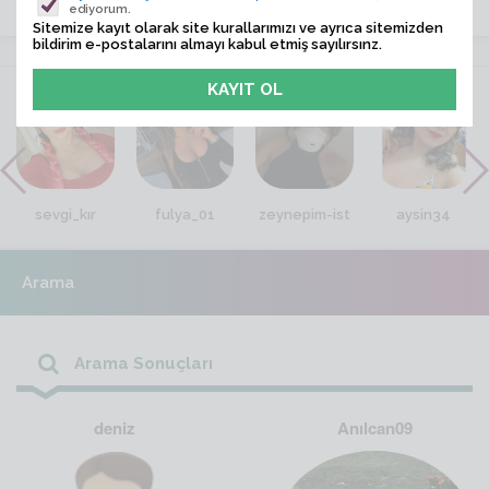
ediyorum.
Sitemize kayıt olarak site kurallarımızı ve ayrıca sitemizden
bildirim e-postalarını almayı kabul etmiş sayılırsınz.
VİTRİN
sevgi_kır
fulya_01
zeynepim-ist
aysin34
Arama
Arama Sonuçları
deniz
Anılcan09