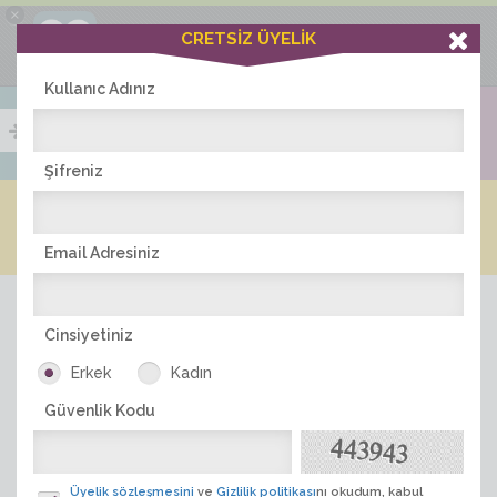
×
Ciddiask Uygulaması
CRETSİZ ÜYELİK
İNDİR
+1 Hafta Gold Üyelik Kazan
Bedava - com.ciddi.ask
Kullanıc Adınız
Şifreniz
Blog
Arkadaş İlanları
Online Bayanlar(267)
Online Erkekler(390)
Email Adresiniz
Cinsiyetiniz
Erkek
Kadın
Güvenlik Kodu
ÜYE ARA
Üyelik sözleşmesini
ve
Gizlilik politikası
nı okudum, kabul