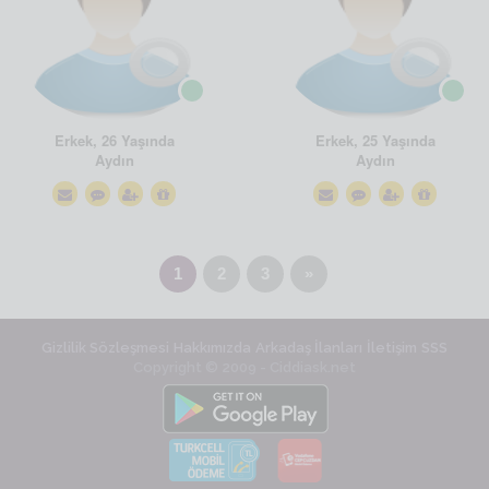
Erkek, 26 Yaşında
Erkek, 25 Yaşında
Aydın
Aydın
1
2
3
»
Gizlilik Sözleşmesi
Hakkımızda
Arkadaş İlanları
İletişim
SSS
Copyright © 2009 - Ciddiask.net