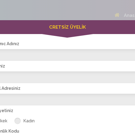
Anas
CRETSİZ ÜYELİK
 Bayanlar(416)
Online Erkekler(377)
nıc Adınız
niz
VİTRİN
 Adresiniz
yetiniz
üks
sevcan_ak
edam23
sert_sey:)
ışıl_şebnem
gun
rkek
Kadın
nlik Kodu