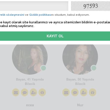
elik sözleşmesini
ve
Gizlilik politikası
nı okudum, kabul ediyorum.
e kayıt olarak site kurallarımızı ve ayrıca sitemizden bildirim e-postalar
kabul etmiş sayılırsınz.
CadaloSSss
mahidem
Bayan, 41 Yaşında
Bayan, 50 Yaşında
Bilecik
Bilecik
ecea
Nur