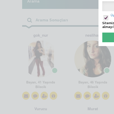
Arama
Üy
Arama Sonuçları
Sitemiz
almayı 
gok_nur
neslihan
Bayan, 41 Yaşında
Bayan, 46 Yaşında
Bilecik
Bilecik
Vurucu
Murat