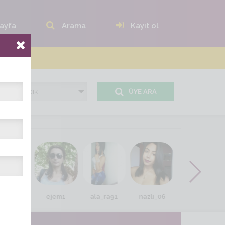
ayfa
Arama
Kayıt ol
ÜYE ARA
dogdu91
ejem1
ala_ra91
nazlı_06
ist_serap