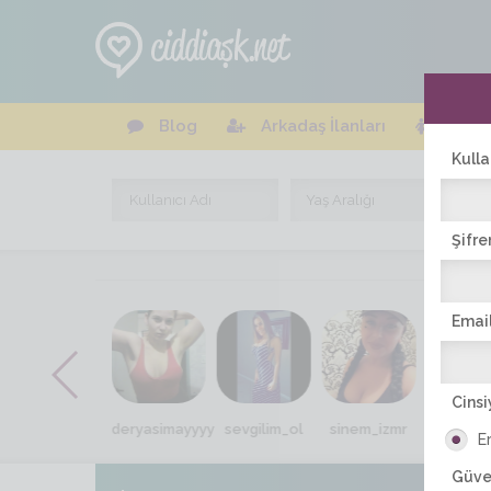
Blog
Arkadaş İlanları
Online
Kulla
Şifre
Email
Cinsi
asi_mavimm
deryasimayyyy
sevgilim_ol
sinem_izmr
canan_l
E
Güve