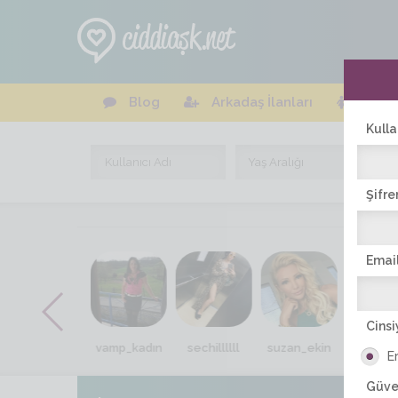
Blog
Arkadaş İlanları
Online
Kulla
Şifre
Email
Cinsi
demet_ak
vamp_kadın
sechillllll
suzan_ekin
Yagmurrr
E
Güve