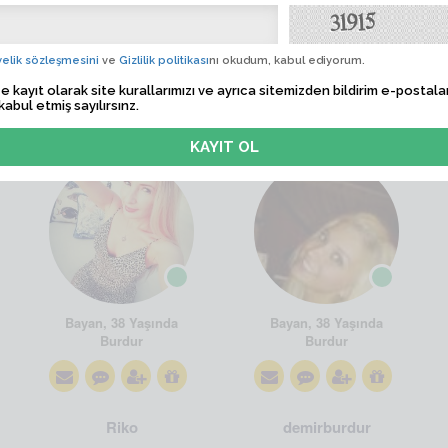
elik sözleşmesini
ve
Gizlilik politikası
nı okudum, kabul ediyorum.
e kayıt olarak site kurallarımızı ve ayrıca sitemizden bildirim e-postalar
kabul etmiş sayılırsınz.
edaturk
damla1988
Bayan, 38 Yaşında
Bayan, 38 Yaşında
Burdur
Burdur
Riko
demirburdur