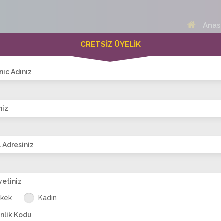
Anas
CRETSİZ ÜYELİK
 Bayanlar(538)
Online Erkekler(376)
nıc Adınız
niz
VİTRİN
 Adresiniz
yetiniz
rrrrr
aşkın_smsn
cita_91
emine
işte_ben
uzun
rkek
Kadın
tablocu
nlik Kodu