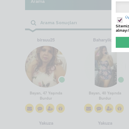
Arama
Üy
Arama Sonuçları
Sitemiz
almayı 
birsuu25
Baharyildizi
Bayan, 47 Yaşında
Bayan, 40 Yaşında
Burdur
Burdur
Yakuza
Yakuza