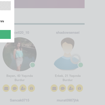
ını
aycell20_10
shadowsensei
Bayan, 40 Yaşında
Erkek, 21 Yaşında
Burdur
Burdur
Sancak0715
murat0987jhk