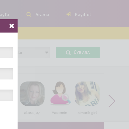
ayfa
Arama
Kayıt ol
ÜYE ARA
 ve zayıf
alara_07
Yasemin
simarik girl
nehirrrrrr