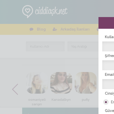
Blog
Arkadaş İlanları
Online
Kulla
Şifre
Email
Cinsi
aylin.ay
osmaniyeli
Kanadalbyn
pufiy
sevdali
E
sarışın
Güve