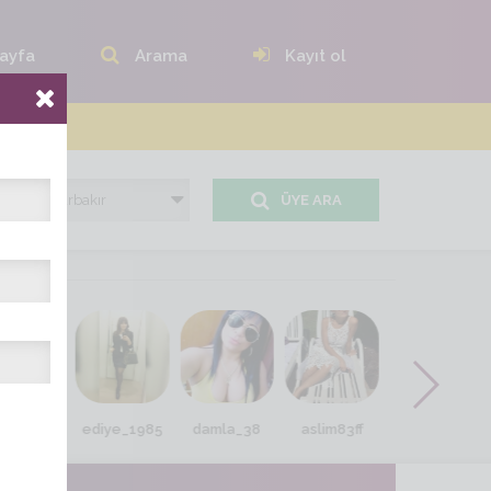
ayfa
Arama
Kayıt ol
ÜYE ARA
ell20_10
ediye_1985
damla_38
aslim83ff
Semraa34