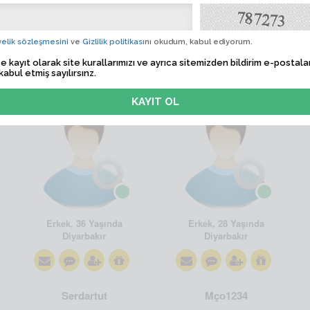
elik sözleşmesini
ve
Gizlilik politikası
nı okudum, kabul ediyorum.
e kayıt olarak site kurallarımızı ve ayrıca sitemizden bildirim e-postalar
kabul etmiş sayılırsınz.
Sikici
SEDAT21
Erkek, 36 Yaşında
Erkek, 28 Yaşında
Diyarbakır
Diyarbakır
Serdartut
Mço1234