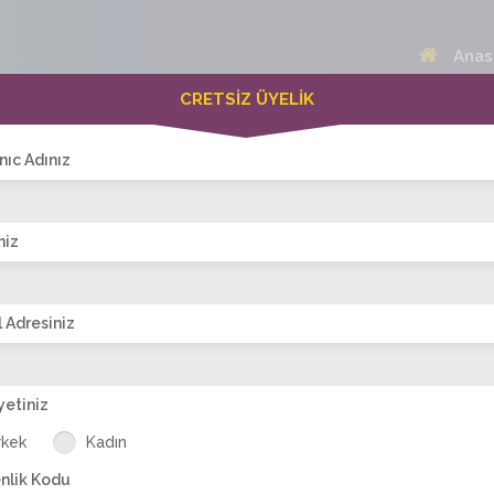
Anas
CRETSİZ ÜYELİK
 Bayanlar(329)
Online Erkekler(380)
nıc Adınız
niz
VİTRİN
 Adresiniz
yetiniz
m86
tan_selin
bade.berfin
semramm_
Tatlim123
ayc
rkek
Kadın
nlik Kodu