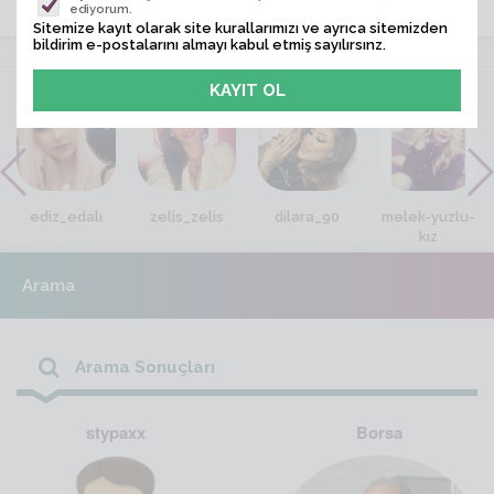
ediyorum.
Sitemize kayıt olarak site kurallarımızı ve ayrıca sitemizden
bildirim e-postalarını almayı kabul etmiş sayılırsınz.
VİTRİN
ediz_edalı
zelis_zelis
dilara_90
melek-yuzlu-
kız
Arama
Arama Sonuçları
stypaxx
Borsa