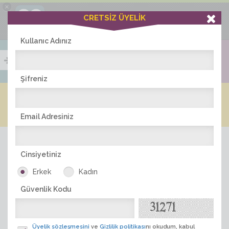
×
Ciddiask Uygulaması
CRETSİZ ÜYELİK
İNDİR
+1 Hafta Gold Üyelik Kazan
Bedava - com.ciddi.ask
Kullanıc Adınız
Şifreniz
Blog
Arkadaş İlanları
Online Bayanlar(209)
Online Erkekler(371)
Email Adresiniz
Cinsiyetiniz
Erkek
Kadın
Güvenlik Kodu
ÜYE ARA
Üyelik sözleşmesini
ve
Gizlilik politikası
nı okudum, kabul