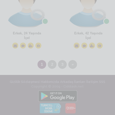
Erkek, 24 Yaşında
Erkek, 42 Yaşında
İçel
İçel
1
2
3
»
Gizlilik Sözleşmesi
Hakkımızda
Arkadaş İlanları
İletişim
SSS
Copyright © 2009 - Ciddiask.net