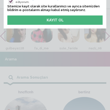
ediyorum.
Sitemize kayıt olarak site kurallarımızı ve ayrıca sitemizden
bildirim e-postalarını almayı kabul etmiş sayılırsınz.
VİTRİN
gulbeyaz28
fa_di_me
sule_feride
nazlı_06
Arama
Arama Sonuçları
hncffcnh
bertinz