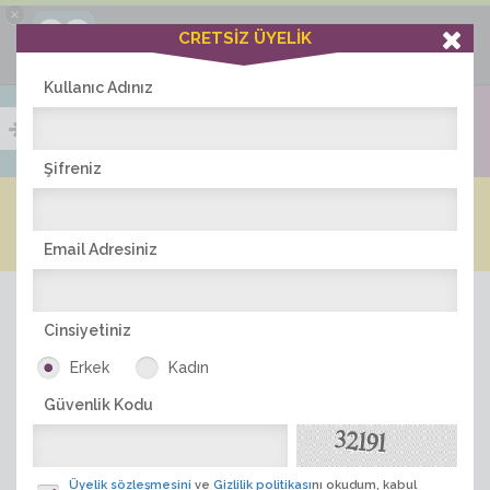
×
Ciddiask Uygulaması
CRETSİZ ÜYELİK
İNDİR
+1 Hafta Gold Üyelik Kazan
Bedava - com.ciddi.ask
Kullanıc Adınız
Şifreniz
Blog
Arkadaş İlanları
Online Bayanlar(202)
Online Erkekler(366)
Email Adresiniz
Cinsiyetiniz
Erkek
Kadın
Güvenlik Kodu
ÜYE ARA
Üyelik sözleşmesini
ve
Gizlilik politikası
nı okudum, kabul