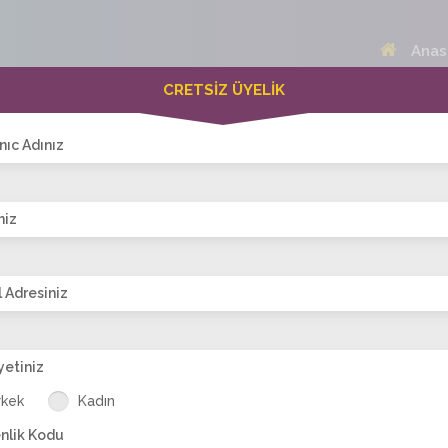
Anas
CRETSİZ ÜYELİK
 Bayanlar(216)
Online Erkekler(373)
nıc Adınız
niz
VİTRİN
 Adresiniz
yetiniz
Dul
aysegul-ist
Filiz 32
kezban
Semraa34
der
rkek
Kadın
nlik Kodu