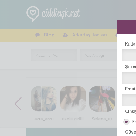
Blog
Arkadaş İlanları
Online
Kulla
Şifre
Email
Cinsi
belinda88
azra_arzu
rizeliii girllll
Selena_07
Zengin_
E
Güve