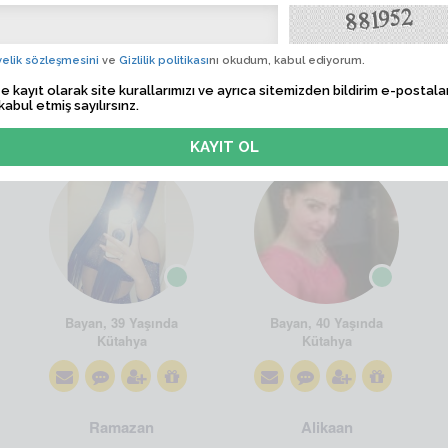
elik sözleşmesini
ve
Gizlilik politikası
nı okudum, kabul ediyorum.
e kayıt olarak site kurallarımızı ve ayrıca sitemizden bildirim e-postalar
kabul etmiş sayılırsınz.
aylan.87
sevdalim86
Bayan, 39 Yaşında
Bayan, 40 Yaşında
Kütahya
Kütahya
Ramazan
Alikaan