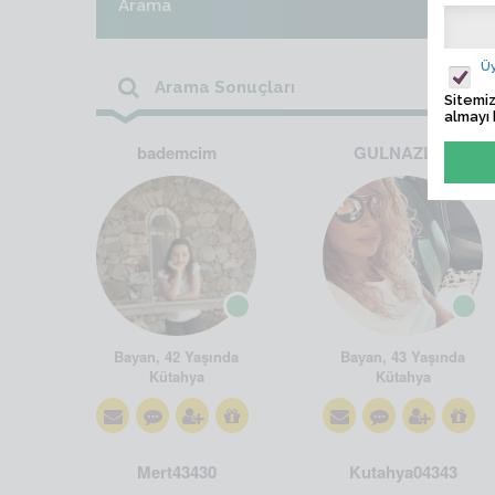
Arama
Üy
Arama Sonuçları
Sitemiz
almayı 
bademcim
GULNAZLIM
Bayan, 42 Yaşında
Bayan, 43 Yaşında
Kütahya
Kütahya
Mert43430
Kutahya04343