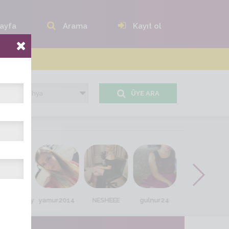
ayfa
Arama
Kayıt ol
ÜYE ARA
yasimayyyy
yamur2014
NESHEEE
gulnur24
suna_28