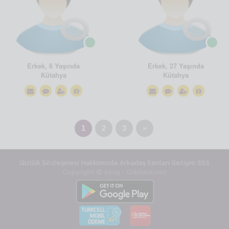
Erkek, 6 Yaşında
Erkek, 27 Yaşında
Kütahya
Kütahya
1
2
3
»
Gizlilik Sözleşmesi
Hakkımızda
Arkadaş İlanları
İletişim
SSS
Copyright © 2009 - Ciddiask.net