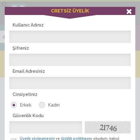
×
Ciddiask Uygulaması
CRETSİZ ÜYELİK
İNDİR
+1 Hafta Gold Üyelik Kazan
Bedava - com.ciddi.ask
Kullanıc Adınız
Şifreniz
Blog
Arkadaş İlanları
Online Bayanlar(265)
Online Erkekler(360)
Email Adresiniz
Cinsiyetiniz
Erkek
Kadın
Güvenlik Kodu
ÜYE ARA
Üyelik sözleşmesini
ve
Gizlilik politikası
nı okudum, kabul