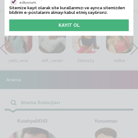
ediyorum.
Sitemize kayıt olarak site kurallarımızı ve ayrıca sitemizden
bildirim e-postalarını almayı kabul etmiş sayılırsınz.
VİTRİN
yeliz_ece
elif_canan
fatma23
sıdıka
Arama
Arama Sonuçları
Kutahya04343
Yunusmqo