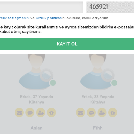
elik sözleşmesini
ve
Gizlilik politikası
nı okudum, kabul ediyorum.
e kayıt olarak site kurallarımızı ve ayrıca sitemizden bildirim e-postalar
kabul etmiş sayılırsınz.
Ramazan
Alikaan
Erkek, 37 Yaşında
Erkek, 33 Yaşında
Kütahya
Kütahya
Aslan
Fthh