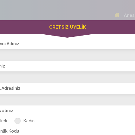
Anas
CRETSİZ ÜYELİK
 Bayanlar(189)
Online Erkekler(369)
nıc Adınız
niz
VİTRİN
 Adresiniz
yetiniz
san
aslim83ff
canim90
ist_guzin
gul bahar
el
rkek
Kadın
nlik Kodu