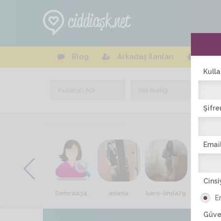
Blog
Arkadaş İlanları
Online
Kulla
Şifre
Email
Cinsi
gamzeli88
Semraa34
asena
karo-linda79
derya_
E
Güve