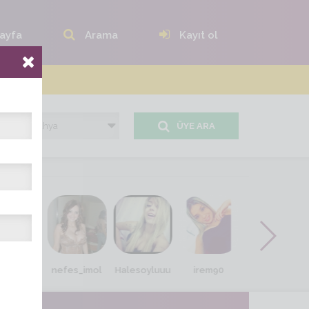
ayfa
Arama
Kayıt ol
ÜYE ARA
it sevda
nefes_imol
Halesoyluuu
irem90
Te-.beT_kız