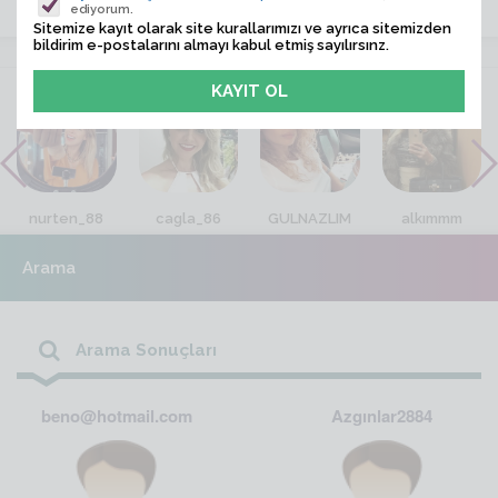
ediyorum.
Sitemize kayıt olarak site kurallarımızı ve ayrıca sitemizden
bildirim e-postalarını almayı kabul etmiş sayılırsınz.
VİTRİN
nurten_88
cagla_86
GULNAZLIM
alkımmm
Arama
Arama Sonuçları
beno@hotmail.com
Azgınlar2884