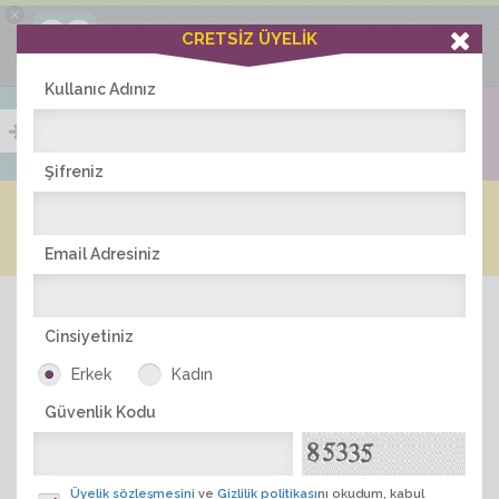
×
Ciddiask Uygulaması
CRETSİZ ÜYELİK
İNDİR
+1 Hafta Gold Üyelik Kazan
Bedava - com.ciddi.ask
Kullanıc Adınız
Şifreniz
Blog
Arkadaş İlanları
Online Bayanlar(579)
Online Erkekler(379)
Email Adresiniz
Cinsiyetiniz
Erkek
Kadın
Güvenlik Kodu
ÜYE ARA
Üyelik sözleşmesini
ve
Gizlilik politikası
nı okudum, kabul