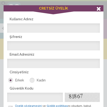
×
Ciddiask Uygulaması
CRETSİZ ÜYELİK
İNDİR
+1 Hafta Gold Üyelik Kazan
Bedava - com.ciddi.ask
Kullanıc Adınız
Şifreniz
Blog
Arkadaş İlanları
Online Bayanlar(484)
Online Erkekler(381)
Email Adresiniz
Cinsiyetiniz
Erkek
Kadın
Güvenlik Kodu
ÜYE ARA
Üyelik sözleşmesini
ve
Gizlilik politikası
nı okudum, kabul