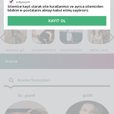
ediyorum.
Sitemize kayıt olarak site kurallarımızı ve ayrıca sitemizden
bildirim e-postalarını almayı kabul etmiş sayılırsınz.
VİTRİN
eminee gul
sevileenn2012
misprensess1
nefes_imol
Arama
Arama Sonuçları
Su_guzeli
gul56