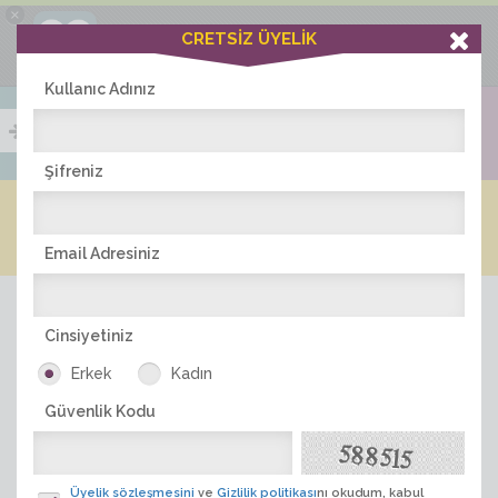
×
Ciddiask Uygulaması
CRETSİZ ÜYELİK
İNDİR
+1 Hafta Gold Üyelik Kazan
Bedava - com.ciddi.ask
Kullanıc Adınız
Şifreniz
Blog
Arkadaş İlanları
Online Bayanlar(350)
Online Erkekler(371)
Email Adresiniz
Cinsiyetiniz
Erkek
Kadın
Güvenlik Kodu
ÜYE ARA
Üyelik sözleşmesini
ve
Gizlilik politikası
nı okudum, kabul