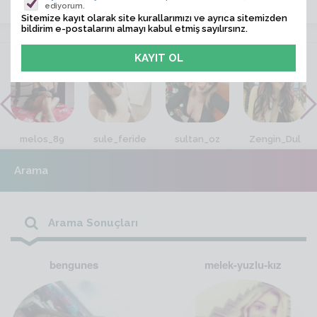
ediyorum.
Sitemize kayıt olarak site kurallarımızı ve ayrıca sitemizden
bildirim e-postalarını almayı kabul etmiş sayılırsınz.
VİTRİN
melos_89
sule_feride
sultan_oz
Zengin_Dul
Arama
Arama Sonuçları
bengunes
melek-yuzlu-kız