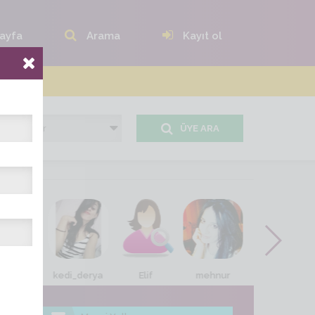
ayfa
Arama
Kayıt ol
ÜYE ARA
istan_72
kedi_derya
Elif
mehnur
ev_kadını