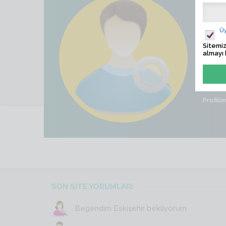
Avni
Ziyaret
Üy
Sitemiz
Son İş
almayı 
Cinsiye
Profili
SON SİTE YORUMLARI
Begendim Eskişehir bekliyorum