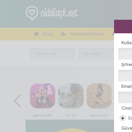
Blog
Arkadaş İlanları
Online
Kulla
Şifre
Email
Cinsi
sultan71
gamzeli88
nil-su
emel ben
neriman
E
Güve