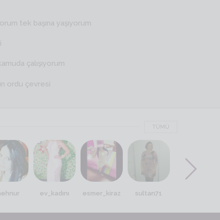
yorum tek başına yaşıyorum
i
kamuda çalışıyorum
ın ordu çevresi
TÜMÜ
ehnur
ev_kadını
esmer_kiraz
sultan71