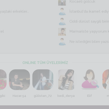
Kocaeli golcuk
aştaki erkekler...
İstanbul'da ikamet edi
Ciddi dürüst saygili birin
zel
Marmariste yaşıyorum 
Ne istediğini bilen yazs
ONLINE TÜM ÜYELERİMİZ
gibi
Hazar.54
gülistan_72
kedi_derya
Elif
m