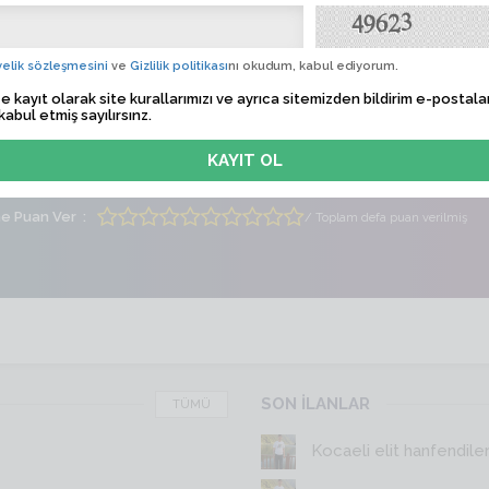
Profil
 Tarihi
Sadece üyelere özel
elik sözleşmesini
ve
Gizlilik politikası
nı okudum, kabul ediyorum.
e kayıt olarak site kurallarımızı ve ayrıca sitemizden bildirim e-postalar
lem Zamanı
Sadece üyelere özel
kabul etmiş sayılırsınz.
ti
Erkek
Yaş
24
me Puan Ver
/ Toplam defa puan verilmiş
SON İLANLAR
TÜMÜ
Kocaeli elit hanfendile