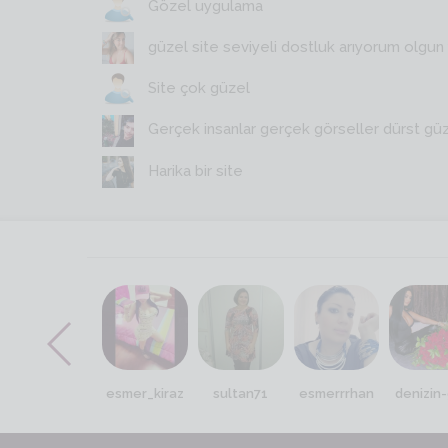
Gözel uygulama
güzel site seviyeli dostluk arıyorum olgun y
Site çok güzel
Gerçek insanlar gerçek görseller dürst gü
Harika bir site
ev_kadını
esmer_kiraz
sultan71
esmerrrhan
denizin-