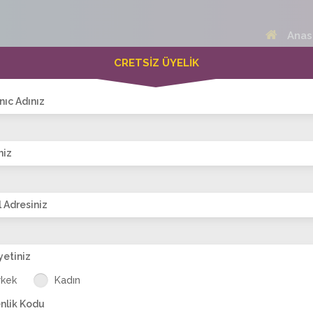
Anas
CRETSİZ ÜYELİK
 Bayanlar(372)
Online Erkekler(373)
nıc Adınız
niz
VİTRİN
 Adresiniz
yetiniz
003
madmazellaaa
bariye
esmerrrhan
denizin-gibi
gül
rkek
Kadın
nlik Kodu