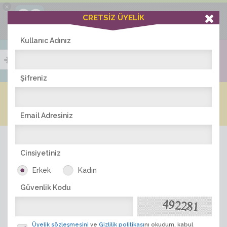
×
Ciddiask Uygulaması
CRETSİZ ÜYELİK
İNDİR
+1 Hafta Gold Üyelik Kazan
Bedava - com.ciddi.ask
Kullanıc Adınız
Şifreniz
Blog
Arkadaş İlanları
Online Bayanlar(410)
Online Erkekler(380)
Email Adresiniz
Cinsiyetiniz
Erkek
Kadın
Güvenlik Kodu
ÜYE ARA
Üyelik sözleşmesini
ve
Gizlilik politikası
nı okudum, kabul