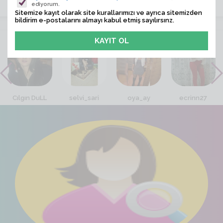
ediyorum.
Sitemize kayıt olarak site kurallarımızı ve ayrıca sitemizden
bildirim e-postalarını almayı kabul etmiş sayılırsınz.
VİTRİN
Cılgın DuLL
selvi_sari
oya_ay
ecrinn27