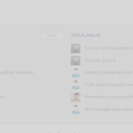
SON İLANLAR
TÜMÜ
Kocaeli elit hanfendile
Kocaeli golcuk
aştaki erkekler...
İstanbul'da ikamet edi
Ciddi dürüst saygili birin
zel
Marmariste yaşıyorum 
Ne istediğini bilen yazs