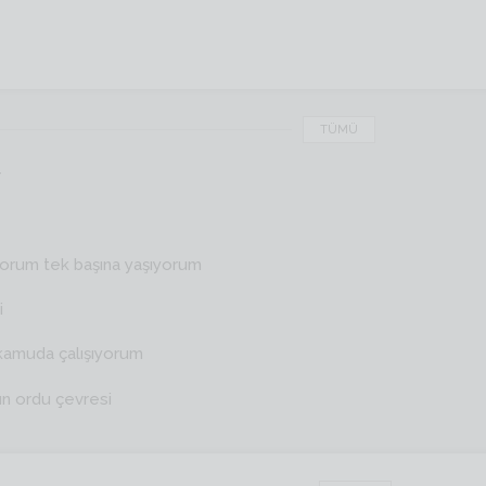
TÜMÜ
r
yorum tek başına yaşıyorum
i
kamuda çalışıyorum
ın ordu çevresi