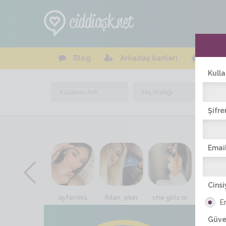
Blog
Arkadaş İlanları
Online
Kulla
Şifre
Email
Cinsi
senay_esmr
ayfer001
fidan_ekin
che girls m
meliha_
E
Güve