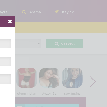
ayfa
Arama
Kayıt ol
ÜYE ARA
upelda
olgun_nalan
Avzer_82
sev_imlikız
nida_02