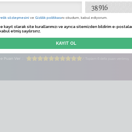
rr
Profil
 Tarihi
Sadece üyelere özel
elik sözleşmesini
ve
Gizlilik politikası
nı okudum, kabul ediyorum.
e kayıt olarak site kurallarımızı ve ayrıca sitemizden bildirim e-postalar
lem Zamanı
Sadece üyelere özel
kabul etmiş sayılırsınz.
ti
Bayan
Yaş
21
me Puan Ver
/ Toplam 6 defa puan verilmiş