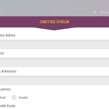
Anas
CRETSİZ ÜYELİK
 Bayanlar(400)
Online Erkekler(376)
nıc Adınız
niz
VİTRİN
 Adresiniz
yetiniz
asi
Fhri
asi_mavimm
nil_eda
vildan_vildan
n
rkek
Kadın
nlik Kodu