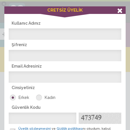
×
Ciddiask Uygulaması
CRETSİZ ÜYELİK
İNDİR
+1 Hafta Gold Üyelik Kazan
Bedava - com.ciddi.ask
Kullanıc Adınız
Şifreniz
Blog
Arkadaş İlanları
Online Bayanlar(324)
Online Erkekler(364)
Email Adresiniz
Cinsiyetiniz
Erkek
Kadın
Güvenlik Kodu
ÜYE ARA
Üyelik sözleşmesini
ve
Gizlilik politikası
nı okudum, kabul