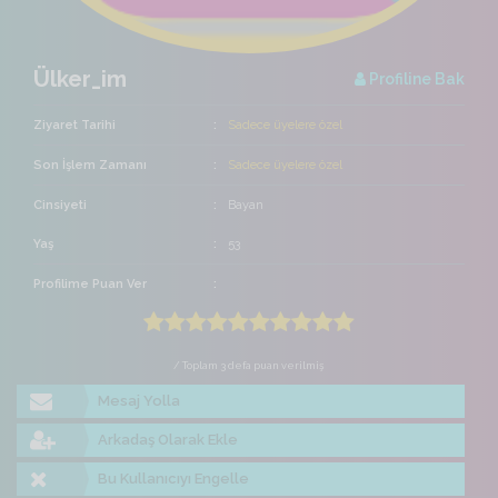
Ülker_im
Profiline Bak
Ziyaret Tarihi
Sadece üyelere özel
Son İşlem Zamanı
Sadece üyelere özel
Cinsiyeti
Bayan
Yaş
53
Profilime Puan Ver
/ Toplam 3 defa puan verilmiş
Mesaj Yolla
Arkadaş Olarak Ekle
Bu Kullanıcıyı Engelle