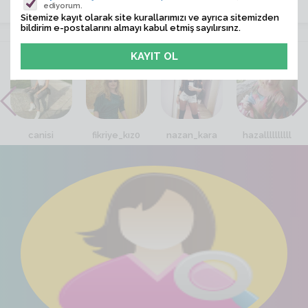
ediyorum.
Sitemize kayıt olarak site kurallarımızı ve ayrıca sitemizden
bildirim e-postalarını almayı kabul etmiş sayılırsınz.
VİTRİN
canisi
fikriye_kız0
nazan_kara
hazallllllllll