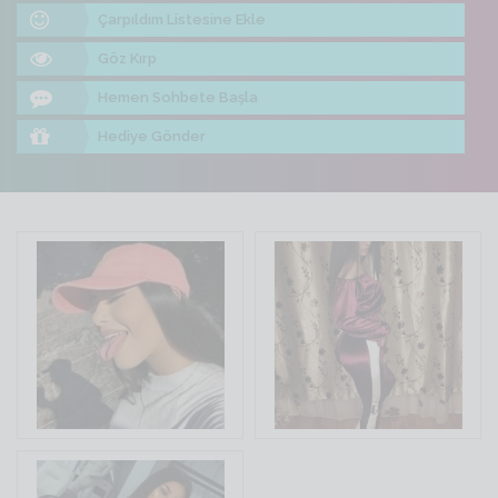
Çarpıldım Listesine Ekle
Göz Kırp
Hemen Sohbete Başla
Hediye Gönder