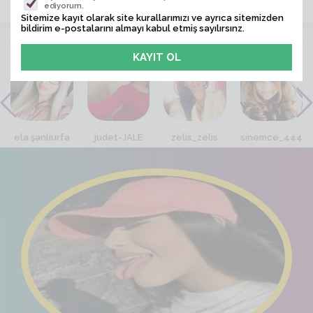
ediyorum.
Sitemize kayıt olarak site kurallarımızı ve ayrıca sitemizden
bildirim e-postalarını almayı kabul etmiş sayılırsınz.
VİTRİN
ela şanlıurfa
judet-JALE
zelis_zelis
sinemce_444_s