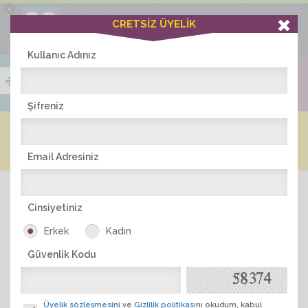
×
Ciddiask Uygulaması
CRETSİZ ÜYELİK
İNDİR
+1 Hafta Gold Üyelik Kazan
Bedava - com.ciddi.ask
Kullanıc Adınız
Şifreniz
Blog
Arkadaş İlanları
Online Bayanlar(260)
Online Erkekler(382)
Email Adresiniz
Cinsiyetiniz
Erkek
Kadın
Güvenlik Kodu
ÜYE ARA
Üyelik sözleşmesini
ve
Gizlilik politikası
nı okudum, kabul