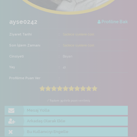
ayse0242
Profiline Bak
Ziyaret Tarihi
Sadece üyelere özel
Son İşlem Zamanı
Sadece üyelere özel
Cinsiyeti
Bayan
Yaş
41
Profilime Puan Ver
/ Toplam 39 defa puan verilmiş
Mesaj Yolla
Arkadaş Olarak Ekle
Bu Kullanıcıyı Engelle