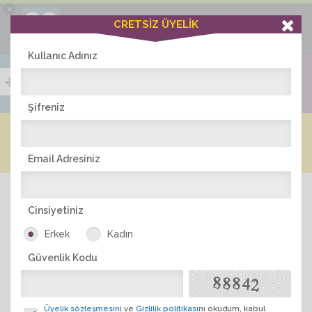
×
Ciddiask Uygulaması
CRETSİZ ÜYELİK
İNDİR
+1 Hafta Gold Üyelik Kazan
Bedava - com.ciddi.ask
Kullanıc Adınız
Şifreniz
Blog
Arkadaş İlanları
Online Bayanlar(273)
Online Erkekler(356)
Email Adresiniz
Cinsiyetiniz
Erkek
Kadın
Güvenlik Kodu
ÜYE ARA
Üyelik sözleşmesini
ve
Gizlilik politikası
nı okudum, kabul