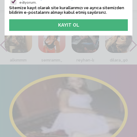
ediyorum.
Sitemize kayıt olarak site kurallarımızı ve ayrıca sitemizden
bildirim e-postalarını almayı kabul etmiş sayılırsınz.
VİTRİN
alkımmm
semramm_
reyhan-lı
dilara_90