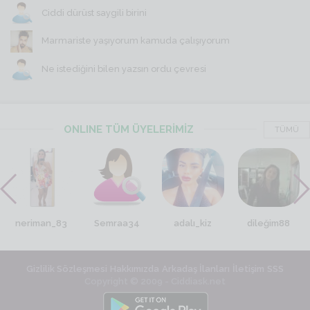
Ciddi dürüst saygili birini
Marmariste yaşıyorum kamuda çalışıyorum
Ne istediğini bilen yazsın ordu çevresi
ONLINE TÜM ÜYELERİMİZ
TÜMÜ
neriman_83
Semraa34
adalı_kiz
dileğim88
Gizlilik Sözleşmesi
Hakkımızda
Arkadaş İlanları
İletişim
SSS
Copyright © 2009 - Ciddiask.net