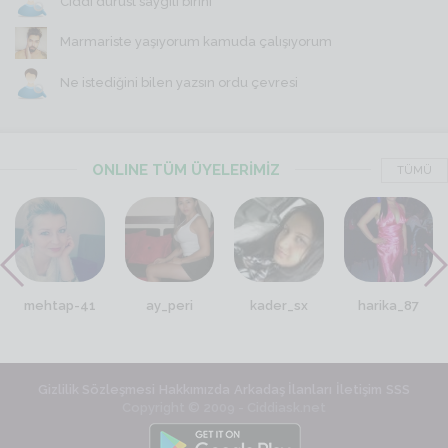
Ciddi dürüst saygili birini
Marmariste yaşıyorum kamuda çalışıyorum
Ne istediğini bilen yazsın ordu çevresi
ONLINE TÜM ÜYELERİMİZ
TÜMÜ
mehtap-41
ay_peri
kader_sx
harika_87
Gizlilik Sözleşmesi
Hakkımızda
Arkadaş İlanları
İletişim
SSS
Copyright © 2009 - Ciddiask.net