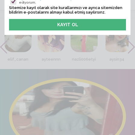
ediyorum.
Sitemize kayıt olarak site kurallarımızı ve ayrıca sitemizden
bildirim e-postalarını almayı kabul etmiş sayılırsınz.
VİTRİN
elif_canan
ayteennn
nazli006etyi
aysin34