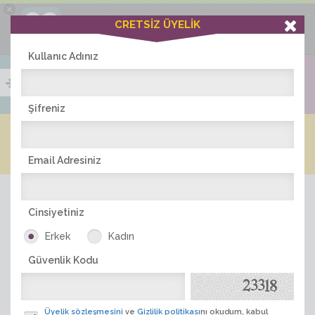
×
Ciddiask Uygulaması
CRETSİZ ÜYELİK
İNDİR
+1 Hafta Gold Üyelik Kazan
Bedava - com.ciddi.ask
Kullanıc Adınız
Şifreniz
Blog
Arkadaş İlanları
Online Bayanlar(266)
Online Erkekler(360)
Email Adresiniz
Cinsiyetiniz
Erkek
Kadın
Güvenlik Kodu
ÜYE ARA
Üyelik sözleşmesini
ve
Gizlilik politikası
nı okudum, kabul