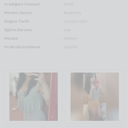
Aradığınız Cinsiyet
Erkek
Medeni durum
Boşanmış
Doğum Tarihi
10 Eylul 1987
Eğitim Durumu
Lise
Meslek
Reklam
Profil Görüntüleme
167488