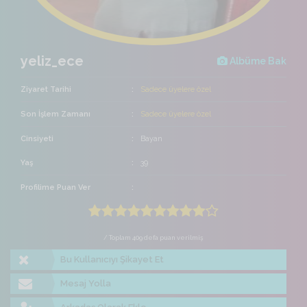
yeliz_ece
Albüme Bak
Ziyaret Tarihi
Sadece üyelere özel
Son İşlem Zamanı
Sadece üyelere özel
Cinsiyeti
Bayan
Yaş
39
Profilime Puan Ver
/ Toplam 409 defa puan verilmiş
Bu Kullanıcıyı Şikayet Et
Mesaj Yolla