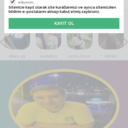
ediyorum.
Sitemize kayıt olarak site kurallarımızı ve ayrıca sitemizden
bildirim e-postalarını almayı kabul etmiş sayılırsınz.
VİTRİN
dilara_ay
sevdalı23
ecrin_torun
sirinnn