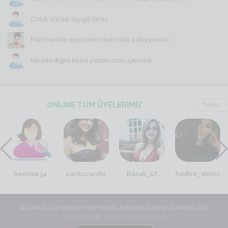
Ciddi dürüst saygili birini
Marmariste yaşıyorum kamuda çalışıyorum
Ne istediğini bilen yazsın ordu çevresi
ONLINE TÜM ÜYELERİMİZ
TÜMÜ
Semraa34
cantucan80
Basak_17
hadise_akıncı
Gizlilik Sözleşmesi
Hakkımızda
Arkadaş İlanları
İletişim
SSS
Copyright © 2009 - Ciddiask.net