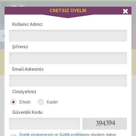
×
Ciddiask Uygulaması
CRETSİZ ÜYELİK
İNDİR
+1 Hafta Gold Üyelik Kazan
Bedava - com.ciddi.ask
Kullanıc Adınız
Şifreniz
Blog
Arkadaş İlanları
Online Bayanlar(243)
Online Erkekler(370)
Email Adresiniz
Cinsiyetiniz
Erkek
Kadın
Güvenlik Kodu
ÜYE ARA
Üyelik sözleşmesini
ve
Gizlilik politikası
nı okudum, kabul