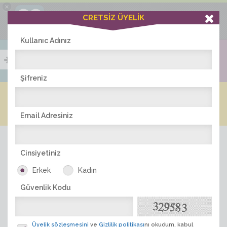
×
Ciddiask Uygulaması
CRETSİZ ÜYELİK
İNDİR
+1 Hafta Gold Üyelik Kazan
Bedava - com.ciddi.ask
Kullanıc Adınız
Şifreniz
Blog
Arkadaş İlanları
Online Bayanlar(222)
Online Erkekler(374)
Email Adresiniz
Cinsiyetiniz
Erkek
Kadın
Güvenlik Kodu
ÜYE ARA
Üyelik sözleşmesini
ve
Gizlilik politikası
nı okudum, kabul