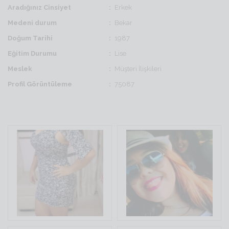
Aradığınız Cinsiyet
Erkek
Medeni durum
Bekar
Doğum Tarihi
1987
Eğitim Durumu
Lise
Meslek
Müşteri İlişkileri
Profil Görüntüleme
75087