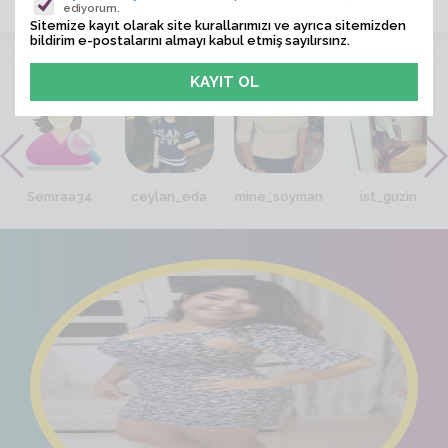
ediyorum.
Sitemize kayıt olarak site kurallarımızı ve ayrıca sitemizden
bildirim e-postalarını almayı kabul etmiş sayılırsınz.
VİTRİN
Semraa34
ceylan_eda
mine_soyman
ist_guzin