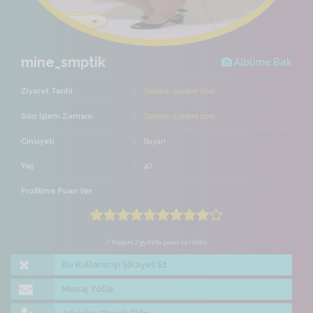
mine_smptik
Albüme Bak
Ziyaret Tarihi
Sadece üyelere özel
Son İşlem Zamanı
Sadece üyelere özel
Cinsiyeti
Bayan
Yaş
40
Profilime Puan Ver
/ Toplam 235 defa puan verilmiş
Bu Kullanıcıyı Şikayet Et
Mesaj Yolla