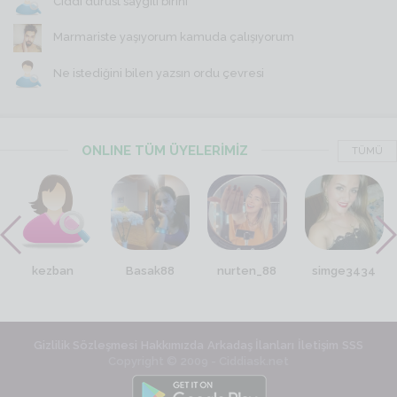
Ciddi dürüst saygili birini
Marmariste yaşıyorum kamuda çalışıyorum
Ne istediğini bilen yazsın ordu çevresi
ONLINE TÜM ÜYELERİMİZ
TÜMÜ
kezban
Basak88
nurten_88
simge3434
Gizlilik Sözleşmesi
Hakkımızda
Arkadaş İlanları
İletişim
SSS
Copyright © 2009 - Ciddiask.net