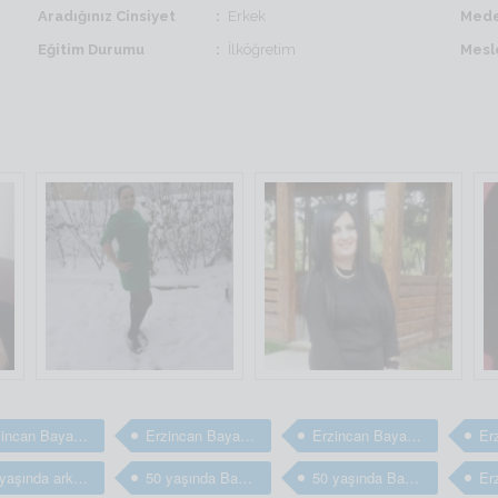
Aradığınız Cinsiyet
Erkek
Mede
Eğitim Durumu
İlköğretim
Mesl
Erzincan Bayan arkadaş
Erzincan Bayan arkadaş
Erzincan Bayan arkadaş arıyorum
50 yaşında arkadaş arıyorum
50 yaşında Bayan arkadaş
50 yaşında Bayan arkadaş