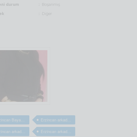
ni durum
Boşanmış
ek
Diğer
Erzincan Bayan arkadaş arıyorum
Erzincan arkadaş arıyorum
Erzincan arkadaşlık sitesi
Erzincan arkadaşlık sitesi