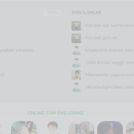
SON İLANLAR
TÜMÜ
Kocaeli elit hanfendile
Kocaeli golcuk
aştaki erkekler...
İstanbul'da ikamet edi
Ciddi dürüst saygili birin
zel
Marmariste yaşıyorum 
Ne istediğini bilen yazs
ONLINE TÜM ÜYELERİMİZ