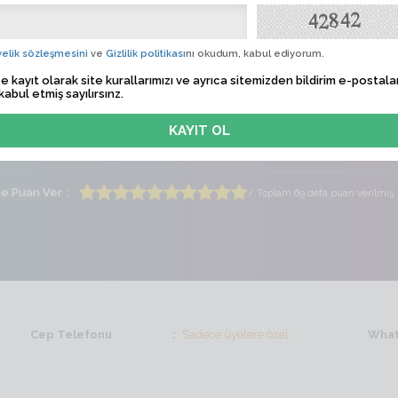
ie_39
Albü
elik sözleşmesini
ve
Gizlilik politikası
nı okudum, kabul ediyorum.
 Tarihi
Sadece üyelere özel
e kayıt olarak site kurallarımızı ve ayrıca sitemizden bildirim e-postalar
kabul etmiş sayılırsınz.
lem Zamanı
Sadece üyelere özel
ti
Bayan
Yaş
50
me Puan Ver
/ Toplam 69 defa puan verilmiş
Cep Telefonu
Sadece üyelere özel
What