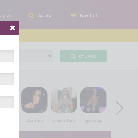
ayfa
Arama
Kayıt ol
ÜYE ARA
o-linda79
işte_ben
emine_ben
ayse024
günes_82