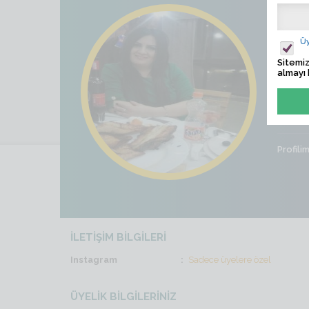
nazm
Üy
Ziyaret
Sitemiz
almayı 
Son İş
Cinsiye
Profili
İLETİŞİM BİLGİLERİ
Instagram
Sadece üyelere özel
ÜYELİK BİLGİLERİNİZ