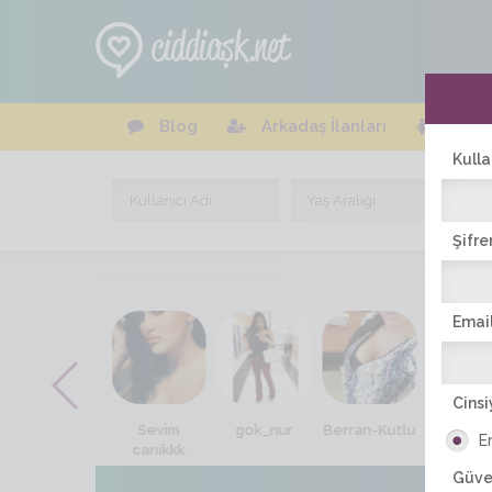
Blog
Arkadaş İlanları
Online
Kulla
Şifre
Email
Cinsi
Sade.biggirl
Sevim
gok_nur
Berran-Kutlu
Bana_ge
E
canikkk
Güve