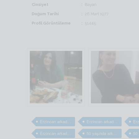
Cinsiyet
Bayan
Doğum Tarihi
26 Mart 1977
Profil Görüntüleme
51445
Erzincan arkadaş
Erzincan arkadaş
Erzincan arkadaş arıyorum
50 yaşında arkadaş arıyorum