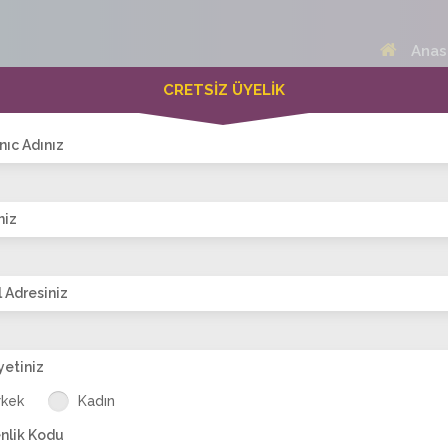
Anas
CRETSİZ ÜYELİK
 Bayanlar(308)
Online Erkekler(376)
nıc Adınız
niz
VİTRİN
 Adresiniz
yetiniz
l_askim
nazli006etyi
Binnaz_tek
yasemin_ela
Avzer_82
kar
rkek
Kadın
nlik Kodu