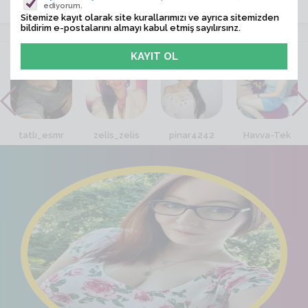
ediyorum.
Sitemize kayıt olarak site kurallarımızı ve ayrıca sitemizden
bildirim e-postalarını almayı kabul etmiş sayılırsınz.
VİTRİN
tatlı_esmr
zelis_zelis
pinar4242
Havva-Tek