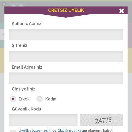
×
Ciddiask Uygulaması
CRETSİZ ÜYELİK
İNDİR
+1 Hafta Gold Üyelik Kazan
Bedava - com.ciddi.ask
Kullanıc Adınız
Şifreniz
Blog
Arkadaş İlanları
Online Bayanlar(247)
Online Erkekler(366)
Email Adresiniz
Cinsiyetiniz
Erkek
Kadın
Güvenlik Kodu
ÜYE ARA
Üyelik sözleşmesini
ve
Gizlilik politikası
nı okudum, kabul