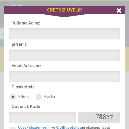
×
Ciddiask Uygulaması
CRETSİZ ÜYELİK
İNDİR
+1 Hafta Gold Üyelik Kazan
Bedava - com.ciddi.ask
Kullanıc Adınız
Şifreniz
Blog
Arkadaş İlanları
Online Bayanlar(204)
Online Erkekler(378)
Email Adresiniz
Cinsiyetiniz
Erkek
Kadın
Güvenlik Kodu
ÜYE ARA
Üyelik sözleşmesini
ve
Gizlilik politikası
nı okudum, kabul