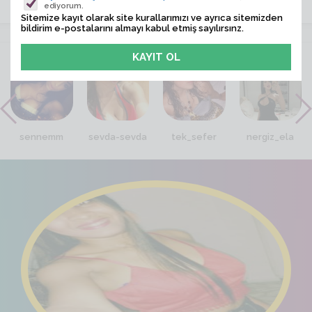
ediyorum.
Sitemize kayıt olarak site kurallarımızı ve ayrıca sitemizden
bildirim e-postalarını almayı kabul etmiş sayılırsınz.
VİTRİN
sennemm
sevda-sevda
tek_sefer
nergiz_ela