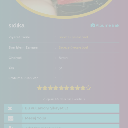
sıdıka
Albüme Bak
Ziyaret Tarihi
Sadece üyelere özel
Son İşlem Zamanı
Sadece üyelere özel
Cinsiyeti
Bayan
Yaş
52
Profilime Puan Ver
/ Toplam 204 defa puan verilmiş
Bu Kullanıcıyı Şikayet Et
Mesaj Yolla