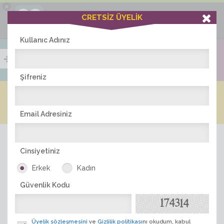
×
Ciddiask Uygulaması
CRETSİZ ÜYELİK
İNDİR
+1 Hafta Gold Üyelik Kazan
Bedava - com.ciddi.ask
Kullanıc Adınız
Şifreniz
Blog
Arkadaş İlanları
Online Bayanlar(261)
Online Erkekler(363)
Email Adresiniz
Cinsiyetiniz
Erkek
Kadın
Güvenlik Kodu
ÜYE ARA
Üyelik sözleşmesini
ve
Gizlilik politikası
nı okudum, kabul