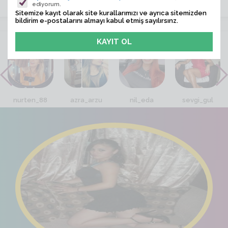
ediyorum.
Sitemize kayıt olarak site kurallarımızı ve ayrıca sitemizden
bildirim e-postalarını almayı kabul etmiş sayılırsınz.
VİTRİN
nurten_88
azra_arzu
nil_eda
sevgi_gul