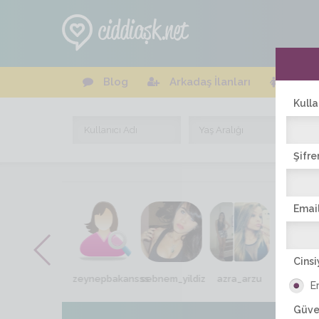
Blog
Arkadaş İlanları
Online
Kulla
Şifre
Email
Cinsi
alara_son
zeynepbakansss
sebnem_yildiz
azra_arzu
melda_m
E
Güve