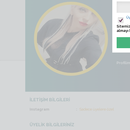
sule
Üy
Ziyaret
Sitemiz
almayı 
Son İş
Cinsiye
Profili
İLETİŞİM BİLGİLERİ
Instagram
Sadece üyelere özel
ÜYELİK BİLGİLERİNİZ