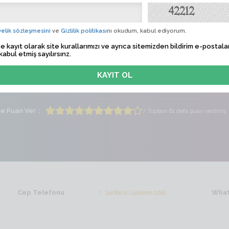
yla
Albü
elik sözleşmesini
ve
Gizlilik politikası
nı okudum, kabul ediyorum.
 Tarihi
Sadece üyelere özel
e kayıt olarak site kurallarımızı ve ayrıca sitemizden bildirim e-postalar
kabul etmiş sayılırsınz.
lem Zamanı
Sadece üyelere özel
ti
Bayan
Yaş
39
me Puan Ver
/ Toplam 61 defa puan verilmiş
Cep Telefonu
Sadece üyelere özel
What