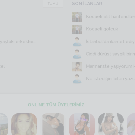
SON İLANLAR
TÜMÜ
Kocaeli elit hanfendile
Kocaeli golcuk
aştaki erkekler...
İstanbul'da ikamet edi
Ciddi dürüst saygili birin
zel
Marmariste yaşıyorum 
Ne istediğini bilen yazs
ONLINE TÜM ÜYELERİMİZ