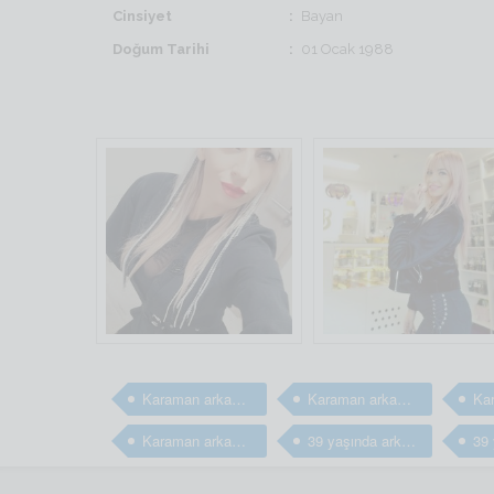
Cinsiyet
Bayan
Doğum Tarihi
01 Ocak 1988
Karaman arkadaş
Karaman arkadaş
Karaman arkadaş arıyorum
39 yaşında arkadaş arıyorum