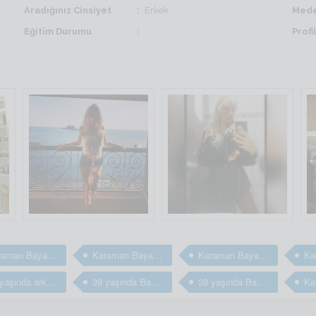
Aradığınız Cinsiyet
Erkek
Mede
Eğitim Durumu
Prof
Karaman Bayan arkadaş
Karaman Bayan arkadaş
Karaman Bayan arkadaş arıyorum
39 yaşında arkadaş arıyorum
39 yaşında Bayan arkadaş
39 yaşında Bayan arkadaş