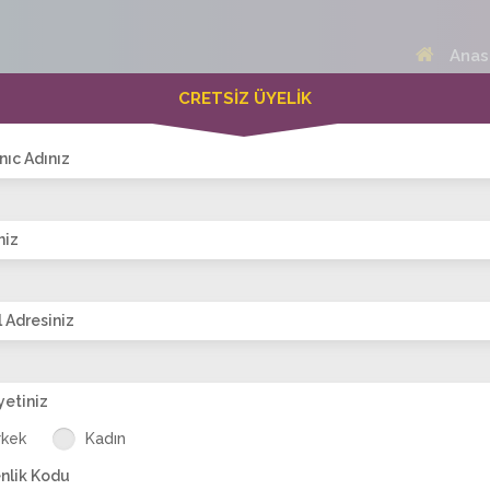
Anas
CRETSİZ ÜYELİK
 Bayanlar(248)
Online Erkekler(374)
nıc Adınız
niz
VİTRİN
 Adresiniz
yetiniz
elis
rizeliii girllll
Birsen
seni
semramm_
s
rkek
Kadın
seviyorum99
nlik Kodu