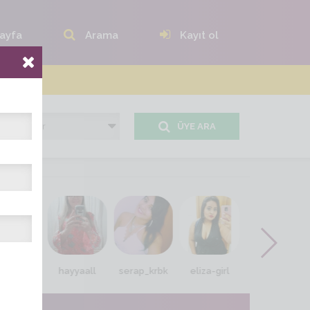
ayfa
Arama
Kayıt ol
ÜYE ARA
u.ceren
hayyaall
serap_krbk
eliza-girl
zeliha_sel