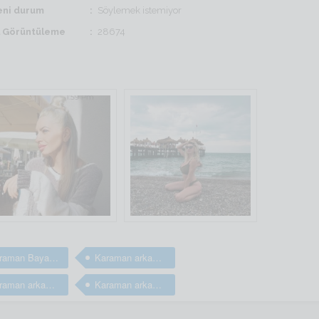
ni durum
Söylemek istemiyor
il Görüntüleme
28674
Karaman Bayan arkadaş arıyorum
Karaman arkadaş arıyorum
Karaman arkadaşlık sitesi
Karaman arkadaşlık sitesi