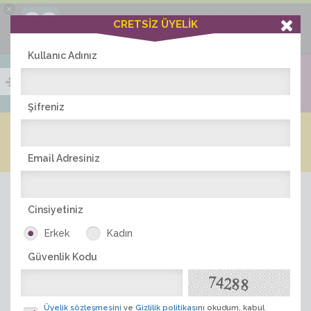
×
Ciddiask Uygulaması
CRETSİZ ÜYELİK
İNDİR
+1 Hafta Gold Üyelik Kazan
Bedava - com.ciddi.ask
Kullanıc Adınız
Şifreniz
Blog
Arkadaş İlanları
Online Bayanlar(412)
Online Erkekler(376)
Email Adresiniz
Cinsiyetiniz
Erkek
Kadın
Güvenlik Kodu
ÜYE ARA
Üyelik sözleşmesini
ve
Gizlilik politikası
nı okudum, kabul