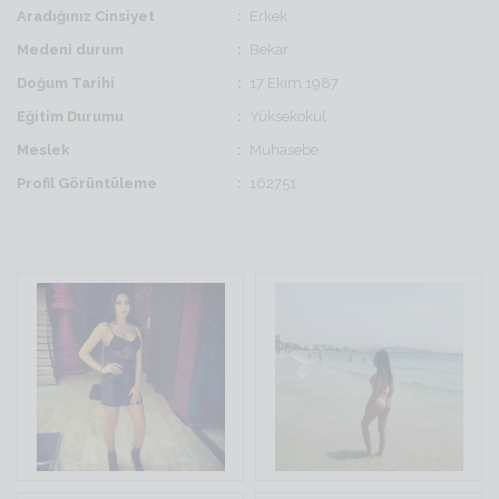
Aradığınız Cinsiyet
Erkek
Medeni durum
Bekar
Doğum Tarihi
17 Ekim 1987
Eğitim Durumu
Yüksekokul
Meslek
Muhasebe
Profil Görüntüleme
162751