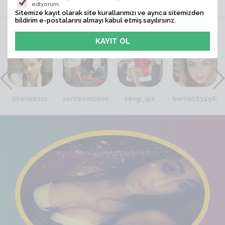
ediyorum.
Sitemize kayıt olarak site kurallarımızı ve ayrıca sitemizden
bildirim e-postalarını almayı kabul etmiş sayılırsınz.
VİTRİN
pirensezzz
serceserce00
sevgi_gul
berna1234567