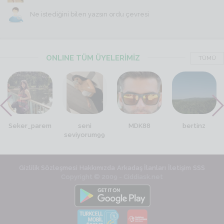
Ne istediğini bilen yazsın ordu çevresi
ONLINE TÜM ÜYELERİMİZ
TÜMÜ
Seker_parem
seni
MDK88
bertinz
seviyorum99
Gizlilik Sözleşmesi
Hakkımızda
Arkadaş İlanları
İletişim
SSS
Copyright © 2009 - Ciddiask.net