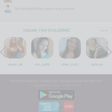
Ne istediğini bilen yazsın ordu çevresi
ONLINE TÜM ÜYELERİMİZ
TÜMÜ
sinem_ak
sim_ay86
sibel_2121
aylin.ay
Gizlilik Sözleşmesi
Hakkımızda
Arkadaş İlanları
İletişim
SSS
Copyright © 2009 - Ciddiask.net