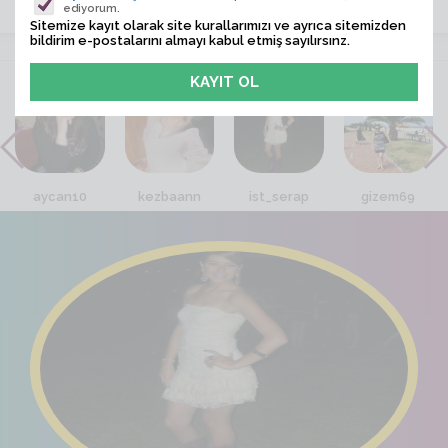
ediyorum.
Sitemize kayıt olarak site kurallarımızı ve ayrıca sitemizden
bildirim e-postalarını almayı kabul etmiş sayılırsınz.
VİTRİN
aycan10
kezbaann
ist_serap
gizem69