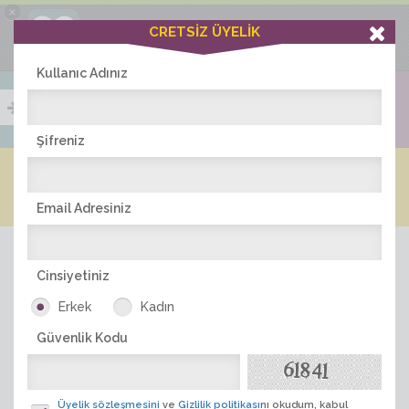
×
Ciddiask Uygulaması
CRETSİZ ÜYELİK
İNDİR
+1 Hafta Gold Üyelik Kazan
Bedava - com.ciddi.ask
Kullanıc Adınız
Şifreniz
Blog
Arkadaş İlanları
Online Bayanlar(480)
Online Erkekler(381)
Email Adresiniz
Cinsiyetiniz
Erkek
Kadın
Güvenlik Kodu
ÜYE ARA
Üyelik sözleşmesini
ve
Gizlilik politikası
nı okudum, kabul