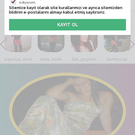
ediyorum.
Sitemize kayıt olarak site kurallarımızı ve ayrıca sitemizden
bildirim e-postalarını almayı kabul etmiş sayılırsınz.
VİTRİN
papatya_secil
vamp_kadın
tek_geçerim
berfin1234