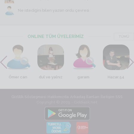
Ne istediğini bilen yazsın ordu çevresi
ONLINE TÜM ÜYELERİMİZ
TÜMÜ
Ömer can
dul ve yalnız
garam
Hazar.54
Gizlilik Sözleşmesi
Hakkımızda
Arkadaş İlanları
İletişim
SSS
Copyright © 2009 - Ciddiask.net