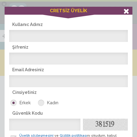
×
Ciddiask Uygulaması
CRETSİZ ÜYELİK
İNDİR
+1 Hafta Gold Üyelik Kazan
Bedava - com.ciddi.ask
Kullanıc Adınız
Şifreniz
Blog
Arkadaş İlanları
Online Bayanlar(423)
Online Erkekler(383)
Email Adresiniz
Cinsiyetiniz
Erkek
Kadın
Güvenlik Kodu
ÜYE ARA
Üyelik sözleşmesini
ve
Gizlilik politikası
nı okudum, kabul