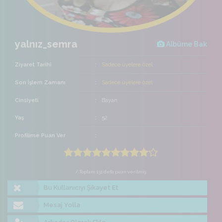
yalnız_semra
Albüme Bak
Ziyaret Tarihi
Sadece üyelere özel
Son İşlem Zamanı
Sadece üyelere özel
Cinsiyeti
Bayan
Yaş
52
Profilime Puan Ver
/ Toplam 131 defa puan verilmiş
Bu Kullanıcıyı Şikayet Et
Mesaj Yolla