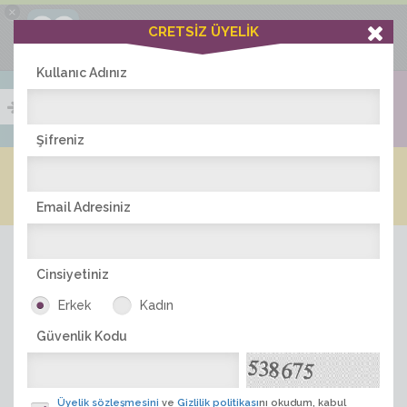
×
Ciddiask Uygulaması
CRETSİZ ÜYELİK
İNDİR
+1 Hafta Gold Üyelik Kazan
Bedava - com.ciddi.ask
Kullanıc Adınız
Şifreniz
Blog
Arkadaş İlanları
Online Bayanlar(198)
Online Erkekler(374)
Email Adresiniz
Cinsiyetiniz
Erkek
Kadın
Güvenlik Kodu
ÜYE ARA
Üyelik sözleşmesini
ve
Gizlilik politikası
nı okudum, kabul