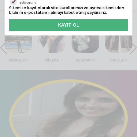
ediyorum.
Sitemize kayıt olarak site kurallarımızı ve ayrıca sitemizden
bildirim e-postalarını almayı kabul etmiş sayılırsınz.
VİTRİN
3
fatma_00
zilyana
suudemm
bayb_86