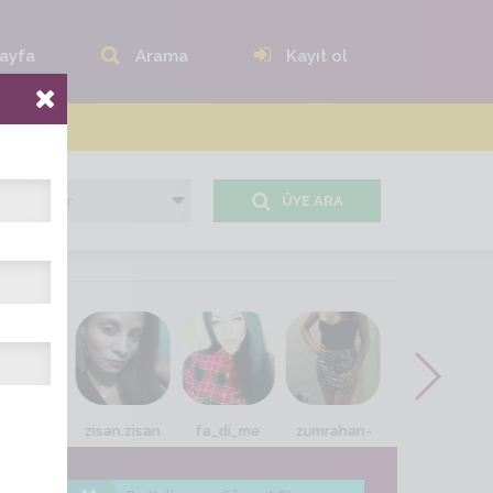
ayfa
Arama
Kayıt ol
ÜYE ARA
idan_73
zisan.zisan
fa_di_me
zumrahan-
Hasret123456