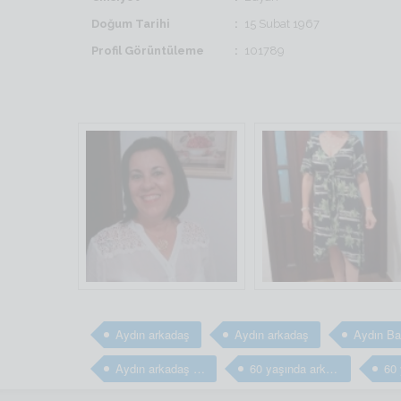
Doğum Tarihi
15 Subat 1967
Profil Görüntüleme
101789
Aydın arkadaş
Aydın arkadaş
Aydın arkadaş arıyorum
60 yaşında arkadaş arıyorum