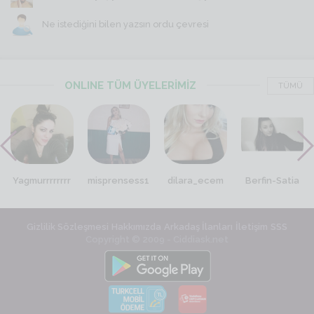
Ne istediğini bilen yazsın ordu çevresi
ONLINE TÜM ÜYELERİMİZ
TÜMÜ
Yagmurrrrrrrr
misprensess1
dilara_ecem
Berfin-Satia
Gizlilik Sözleşmesi
Hakkımızda
Arkadaş İlanları
İletişim
SSS
Copyright © 2009 - Ciddiask.net