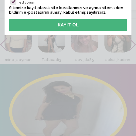
ediyorum.
Sitemize kayıt olarak site kurallarımızı ve ayrıca sitemizden
bildirim e-postalarını almayı kabul etmiş sayılırsınz.
VİTRİN
mine_soyman
Tatlicadi3
sev_da85
seksi_kadinn