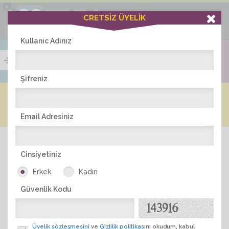
×
Ciddiask Uygulaması
CRETSİZ ÜYELİK
İNDİR
+1 Hafta Gold Üyelik Kazan
Bedava - com.ciddi.ask
Kullanıc Adınız
Şifreniz
Blog
Arkadaş İlanları
Online Bayanlar(319)
Online Erkekler(380)
Email Adresiniz
Cinsiyetiniz
Erkek
Kadın
Güvenlik Kodu
ÜYE ARA
Üyelik sözleşmesini
ve
Gizlilik politikası
nı okudum, kabul