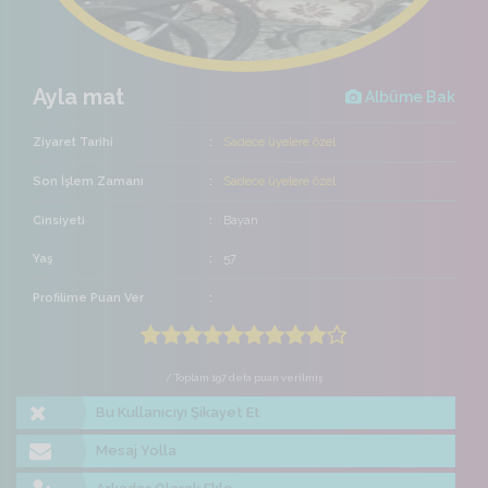
Ayla mat
Albüme Bak
Ziyaret Tarihi
Sadece üyelere özel
Son İşlem Zamanı
Sadece üyelere özel
Cinsiyeti
Bayan
Yaş
57
Profilime Puan Ver
/ Toplam 197 defa puan verilmiş
Bu Kullanıcıyı Şikayet Et
Mesaj Yolla