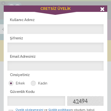
×
Ciddiask Uygulaması
CRETSİZ ÜYELİK
İNDİR
+1 Hafta Gold Üyelik Kazan
Bedava - com.ciddi.ask
Kullanıc Adınız
Şifreniz
Blog
Arkadaş İlanları
Online Bayanlar(258)
Online Erkekler(367)
Email Adresiniz
Cinsiyetiniz
Erkek
Kadın
Güvenlik Kodu
ÜYE ARA
Üyelik sözleşmesini
ve
Gizlilik politikası
nı okudum, kabul