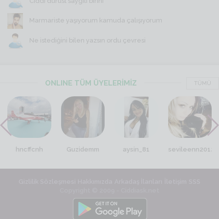
Ciddi dürüst saygili birini
Marmariste yaşıyorum kamuda çalışıyorum
Ne istediğini bilen yazsın ordu çevresi
ONLINE TÜM ÜYELERİMİZ
TÜMÜ
hncffcnh
Guzidemm
aysin_81
sevileenn2012
Gizlilik Sözleşmesi
Hakkımızda
Arkadaş İlanları
İletişim
SSS
Copyright © 2009 - Ciddiask.net