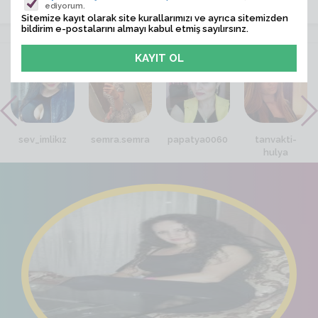
ediyorum.
Sitemize kayıt olarak site kurallarımızı ve ayrıca sitemizden
bildirim e-postalarını almayı kabul etmiş sayılırsınz.
VİTRİN
sev_imlikız
semra.semra
papatya0060
tanvakti-
hulya