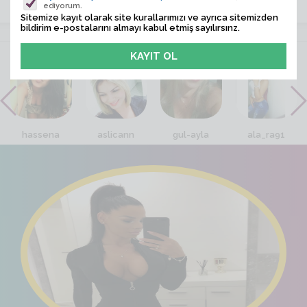
ediyorum.
Sitemize kayıt olarak site kurallarımızı ve ayrıca sitemizden
bildirim e-postalarını almayı kabul etmiş sayılırsınz.
VİTRİN
hassena
aslicann
gul-ayla
ala_ra91