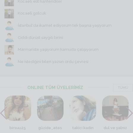
Kocaeli elit hanfendiler
Kocaeli golcuk
İstanbul'da ikamet ediyorum tek başına yaşıyorum
Ciddi dürüst saygili birini
Marmariste yaşıyorum kamuda çalışıyorum
Ne istediğini bilen yazsın ordu çevresi
ONLINE TÜM ÜYELERİMİZ
TÜMÜ
birsuu25
güzide_ates
takici kadın
dul ve yalnız