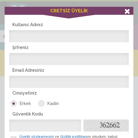
×
Ciddiask Uygulaması
CRETSİZ ÜYELİK
İNDİR
+1 Hafta Gold Üyelik Kazan
Bedava - com.ciddi.ask
Kullanıc Adınız
Şifreniz
Blog
Arkadaş İlanları
Online Bayanlar(244)
Online Erkekler(382)
Email Adresiniz
Cinsiyetiniz
Erkek
Kadın
Güvenlik Kodu
ÜYE ARA
Üyelik sözleşmesini
ve
Gizlilik politikası
nı okudum, kabul