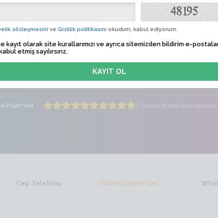
cicek
Albü
elik sözleşmesini
ve
Gizlilik politikası
nı okudum, kabul ediyorum.
 Tarihi
Sadece üyelere özel
e kayıt olarak site kurallarımızı ve ayrıca sitemizden bildirim e-postalar
kabul etmiş sayılırsınz.
lem Zamanı
Sadece üyelere özel
ti
Bayan
Yaş
44
me Puan Ver
/ Toplam 82 defa puan verilmiş
Cep Telefonu
Sadece üyelere özel
What