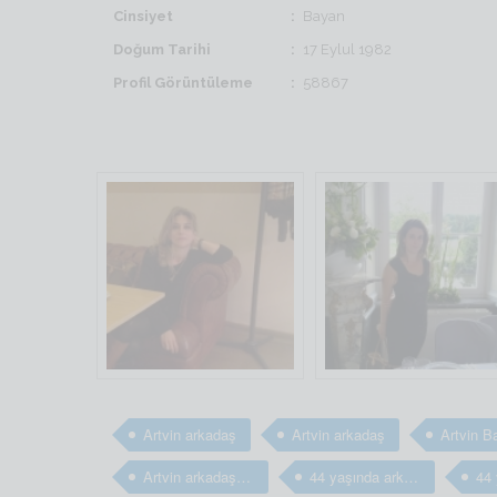
Cinsiyet
Bayan
Doğum Tarihi
17 Eylul 1982
Profil Görüntüleme
58867
Artvin arkadaş
Artvin arkadaş
Artvin arkadaş arıyorum
44 yaşında arkadaş arıyorum