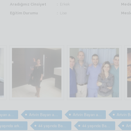
Aradığınız Cinsiyet
Erkek
Mede
Eğitim Durumu
Lise
Mesl
Artvin Bayan arkadaş
Artvin Bayan arkadaş
Artvin Bayan arkadaş arıyorum
44 yaşında arkadaş arıyorum
44 yaşında Bayan arkadaş
44 yaşında Bayan arkadaş