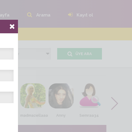
ayfa
Arama
Kayıt ol
ÜYE ARA
liz_ist34
madmazellaaa
Anny
Semraa34
ayse024