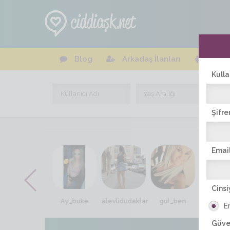
Blog
Arkadaş İlanları
Online
Kulla
Şifre
Email
Cinsi
Te-.beT_kız
Ay_buke
alevlidudaklar
gul_ben
tan_se
E
Güve