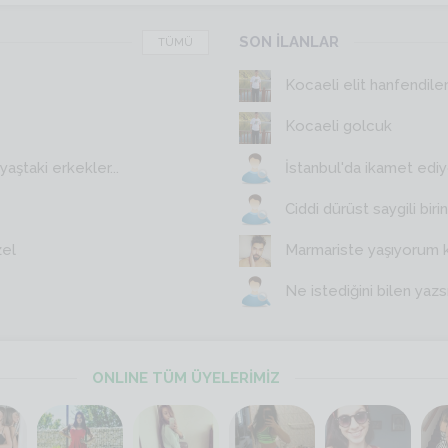
SON İLANLAR
TÜMÜ
Kocaeli elit hanfendile
Kocaeli golcuk
aştaki erkekler...
İstanbul'da ikamet edi
Ciddi dürüst saygili birin
zel
Marmariste yaşıyorum 
Ne istediğini bilen yazs
ONLINE TÜM ÜYELERİMİZ