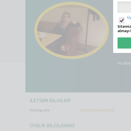
gull
Üy
Ziyaret
Sitemiz
almayı 
Son İş
Cinsiye
Profili
İLETİŞİM BİLGİLERİ
Instagram
Sadece üyelere özel
ÜYELİK BİLGİLERİNİZ