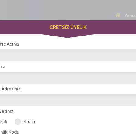
Anas
CRETSİZ ÜYELİK
 Bayanlar(217)
Online Erkekler(373)
nıc Adınız
niz
VİTRİN
 Adresiniz
yetiniz
lin
derya_san
bayan
Az_esmer_
naz7474
fi
rkek
Kadın
dekolte
güzeli
nlik Kodu