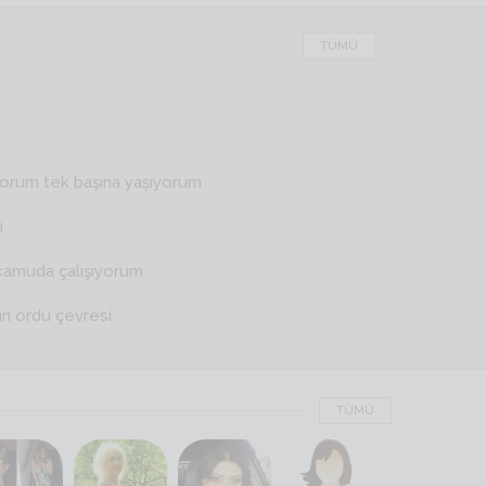
TÜMÜ
r
yorum tek başına yaşıyorum
i
kamuda çalışıyorum
ın ordu çevresi
TÜMÜ