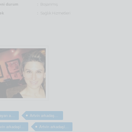
ni durum
Boşanmış
ek
Sağlık Hizmetleri
Artvin Bayan arkadaş arıyorum
Artvin arkadaş arıyorum
Artvin arkadaşlık sitesi
Artvin arkadaşlık sitesi