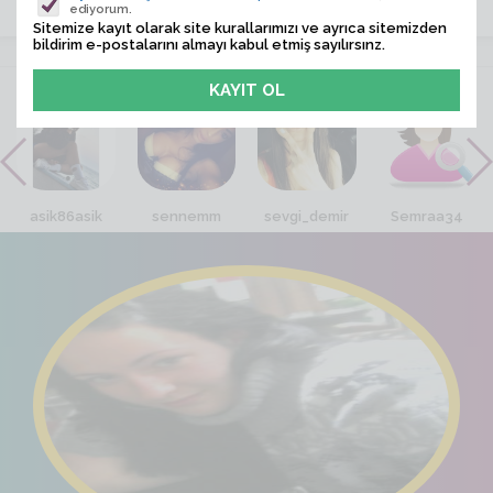
ediyorum.
Sitemize kayıt olarak site kurallarımızı ve ayrıca sitemizden
bildirim e-postalarını almayı kabul etmiş sayılırsınz.
VİTRİN
asik86asik
sennemm
sevgi_demir
Semraa34