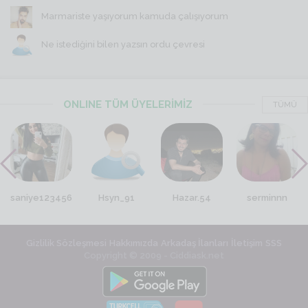
Marmariste yaşıyorum kamuda çalışıyorum
Ne istediğini bilen yazsın ordu çevresi
ONLINE TÜM ÜYELERİMİZ
TÜMÜ
saniye123456
Hsyn_91
Hazar.54
serminnn
Gizlilik Sözleşmesi
Hakkımızda
Arkadaş İlanları
İletişim
SSS
Copyright © 2009 - Ciddiask.net