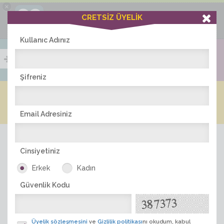
×
Ciddiask Uygulaması
CRETSİZ ÜYELİK
İNDİR
+1 Hafta Gold Üyelik Kazan
Bedava - com.ciddi.ask
Kullanıc Adınız
Şifreniz
Blog
Arkadaş İlanları
Online Bayanlar(219)
Online Erkekler(382)
Email Adresiniz
Cinsiyetiniz
Erkek
Kadın
Güvenlik Kodu
ÜYE ARA
Üyelik sözleşmesini
ve
Gizlilik politikası
nı okudum, kabul