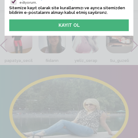
ediyorum.
Sitemize kayıt olarak site kurallarımızı ve ayrıca sitemizden
bildirim e-postalarını almayı kabul etmiş sayılırsınz.
VİTRİN
papatya_secil
fiidann
yeliz_serap
Su_guzeli