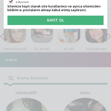
ediyorum.
Sitemize kayıt olarak site kurallarımızı ve ayrıca sitemizden
bildirim e-postalarını almayı kabul etmiş sayılırsınz.
VİTRİN
berna1234567
Su_guzeli
06_girl
2013yag-mur
Arama
Arama Sonuçları
mihriban555
behra