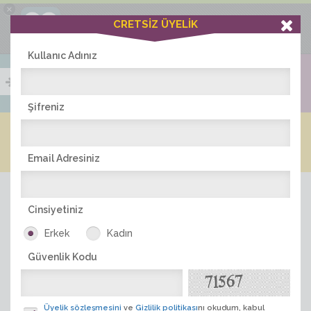
×
Ciddiask Uygulaması
CRETSİZ ÜYELİK
İNDİR
+1 Hafta Gold Üyelik Kazan
Bedava - com.ciddi.ask
Kullanıc Adınız
Şifreniz
Blog
Arkadaş İlanları
Online Bayanlar(489)
Online Erkekler(381)
Email Adresiniz
Cinsiyetiniz
Erkek
Kadın
Güvenlik Kodu
ÜYE ARA
Üyelik sözleşmesini
ve
Gizlilik politikası
nı okudum, kabul