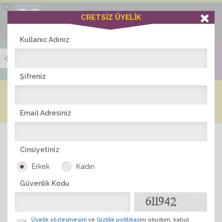
×
Ciddiask Uygulaması
CRETSİZ ÜYELİK
İNDİR
+1 Hafta Gold Üyelik Kazan
Bedava - com.ciddi.ask
Kullanıc Adınız
Şifreniz
Blog
Arkadaş İlanları
Online Bayanlar(245)
Online Erkekler(370)
Email Adresiniz
Cinsiyetiniz
Erkek
Kadın
Güvenlik Kodu
ÜYE ARA
Üyelik sözleşmesini
ve
Gizlilik politikası
nı okudum, kabul