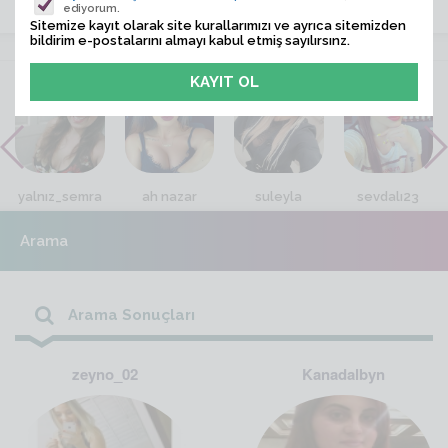
ediyorum.
Sitemize kayıt olarak site kurallarımızı ve ayrıca sitemizden
bildirim e-postalarını almayı kabul etmiş sayılırsınz.
VİTRİN
yalnız_semra
ah nazar
suleyla
sevdalı23
Arama
Arama Sonuçları
zeyno_02
Kanadalbyn