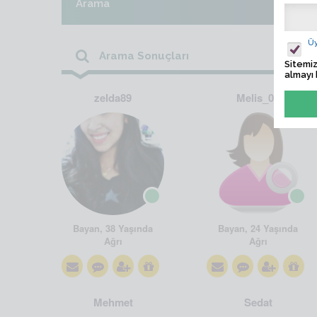
Arama
Üy
Arama Sonuçları
Sitemiz
almayı 
zelda89
Melis_06
Bayan, 38 Yaşında
Bayan, 24 Yaşında
Ağrı
Ağrı
Mehmet
Sedat