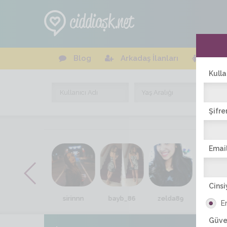
Blog
Arkadaş İlanları
Online
Kulla
Şifre
Email
Cinsi
du6ko
sirinnn
bayb_86
zelda89
nergiz_
E
Güve