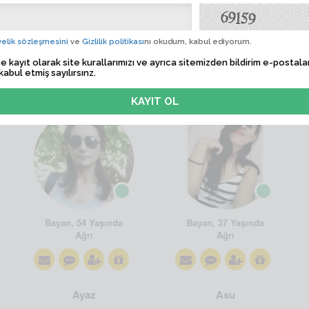
elik sözleşmesini
ve
Gizlilik politikası
nı okudum, kabul ediyorum.
e kayıt olarak site kurallarımızı ve ayrıca sitemizden bildirim e-postalar
kabul etmiş sayılırsınz.
ejem1
kedi_derya
Bayan, 54 Yaşında
Bayan, 37 Yaşında
Ağrı
Ağrı
Ayaz
Asu