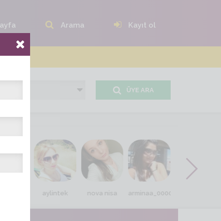
ayfa
Arama
Kayıt ol
ÜYE ARA
ngin_Dul
aylintek
nova nisa
arminaa_0000
ser_pilnaz