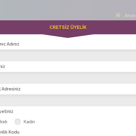
Anas
CRETSİZ ÜYELİK
 Bayanlar(208)
Online Erkekler(364)
nıc Adınız
niz
VİTRİN
 Adresiniz
yetiniz
ela
Katanya-10
papatya0060
esma_ilgi
ecrin_torun
Ze
rkek
Kadın
nlik Kodu