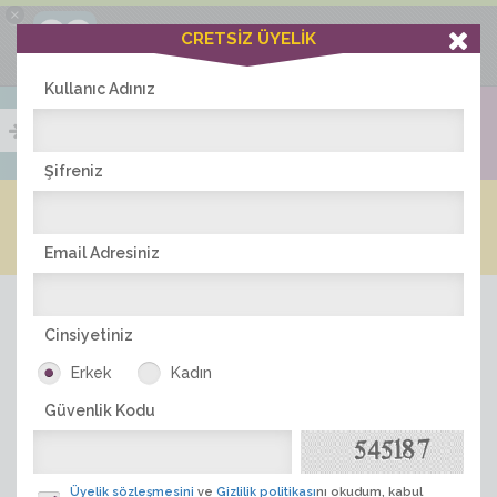
×
Ciddiask Uygulaması
CRETSİZ ÜYELİK
İNDİR
+1 Hafta Gold Üyelik Kazan
Bedava - com.ciddi.ask
Kullanıc Adınız
Şifreniz
Blog
Arkadaş İlanları
Online Bayanlar(331)
Online Erkekler(356)
Email Adresiniz
Cinsiyetiniz
Erkek
Kadın
Güvenlik Kodu
ÜYE ARA
Üyelik sözleşmesini
ve
Gizlilik politikası
nı okudum, kabul