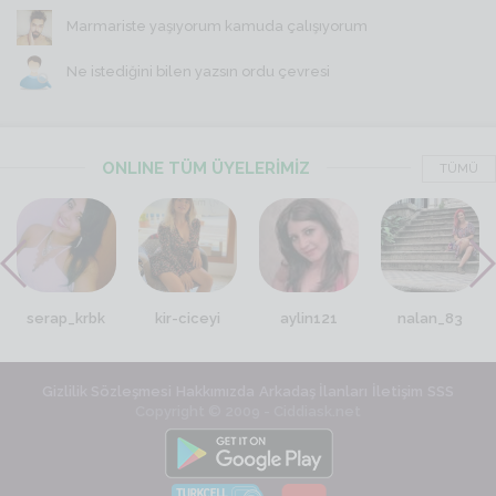
Marmariste yaşıyorum kamuda çalışıyorum
Ne istediğini bilen yazsın ordu çevresi
ONLINE TÜM ÜYELERİMİZ
TÜMÜ
serap_krbk
kir-ciceyi
aylin121
nalan_83
Gizlilik Sözleşmesi
Hakkımızda
Arkadaş İlanları
İletişim
SSS
Copyright © 2009 - Ciddiask.net