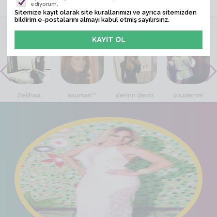
ediyorum.
Sitemize kayıt olarak site kurallarımızı ve ayrıca sitemizden
bildirim e-postalarını almayı kabul etmiş sayılırsınz.
VİTRİN
Zelihaa
asuman**
derinn deniz
suudemm