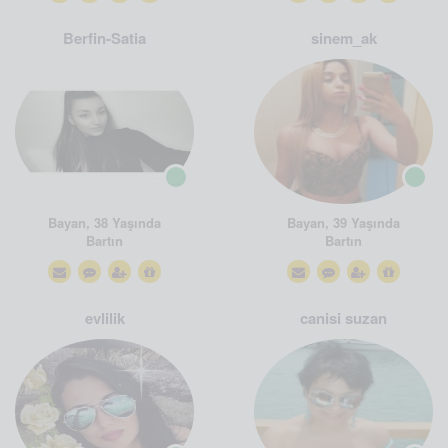
Berfin-Satia
sinem_ak
Bayan, 38 Yaşında
Bayan, 39 Yaşında
Bartın
Bartın
evlilik
canisi suzan