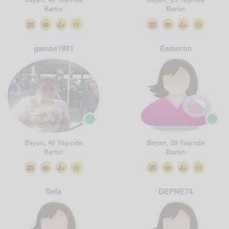
Bartın
Bartın
gamze1981
Esmerim
Bayan, 46 Yaşında
Bayan, 39 Yaşında
Bartın
Bartın
Sefa
DEFNE74