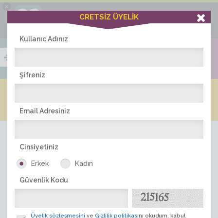
×
Ciddiask Uygulaması
CRETSİZ ÜYELİK
İNDİR
+1 Hafta Gold Üyelik Kazan
Bedava - com.ciddi.ask
Kullanıc Adınız
Şifreniz
Blog
Arkadaş İlanları
Online Bayanlar(197)
Online Erkekler(374)
Email Adresiniz
Cinsiyetiniz
Erkek
Kadın
Güvenlik Kodu
ÜYE ARA
Üyelik sözleşmesini
ve
Gizlilik politikası
nı okudum, kabul