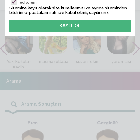
ediyorum.
Sitemize kayıt olarak site kurallarımızı ve ayrıca sitemizden
bildirim e-postalarını almayı kabul etmiş sayılırsınz.
VİTRİN
Ask-Kokulu-
madmazellaaa
suzan_ekin
yaren_asi
Kadin
Arama
Arama Sonuçları
Eren
Gezgin69